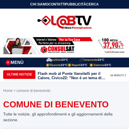
CHI SIAMO
CONTATTI
PUBBLICITÀ
CERCA
Avellino
33°C
Benevento
34°C
MENÙ
+
Caserta
33°C
Napoli
33°C
Salerno
33°C
Flash mob al Ponte Vanvitelli per il
ULTIME NOTIZIE
34 MINUTI FA
Calore, Civico22: “Non è un tema di
quartiere, riguarda tutta Benevento”
Home
> comune di benevento
COMUNE DI BENEVENTO
Tutte le notizie, gli approfondimenti e gli aggiornamenti della
sezione.