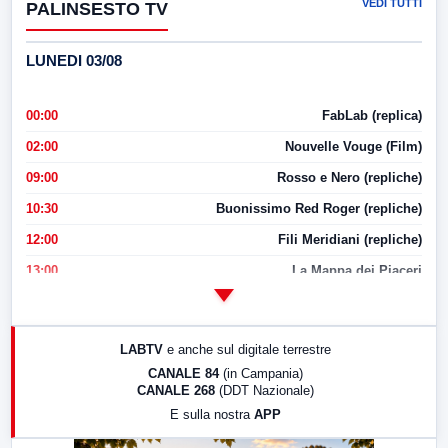
VEDI TUTTI
PALINSESTO TV
LUNEDI 03/08
00:00
FabLab (replica)
02:00
Nouvelle Vouge (Film)
09:00
Rosso e Nero (repliche)
10:30
Buonissimo Red Roger (repliche)
12:00
Fili Meridiani (repliche)
13:00
La Mappa dei Piaceri
14:00
LabNews
17:00
LabNews (replica)
LABTV
e anche sul digitale terrestre
18:30
Di Faccia e di Profilo (repliche)
CANALE 84
(in Campania)
CANALE 268
(DDT Nazionale)
19:30
LabNews (Diretta)
E sulla nostra
APP
21:00
Free Sport