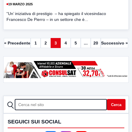
19 MARZO 2025
“Un’ iniziativa di prestigio – ha spiegato il vicesindaco
Francesco De Pierro – in un settore che è...
« Precedente
1
2
3
4
5
…
20
Successivo »
CERCA
Cerca
SEGUICI SUI SOCIAL