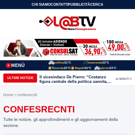
CHI SIAMO
CONTATTI
PUBBLICITÀ
CERCA
Avellino
31°C
Benevento
33°C
MENÙ
+
Caserta
32°C
Napoli
32°C
Salerno
33°C
Il vicesindaco De Pierro: “Costanzo
ULTIME NOTIZIE
14 MINUTI FA
figura centrale della politica sannita,
lascia eredità importante”
Home
> confesrecnti
CONFESRECNTI
Tutte le notizie, gli approfondimenti e gli aggiornamenti della
sezione.