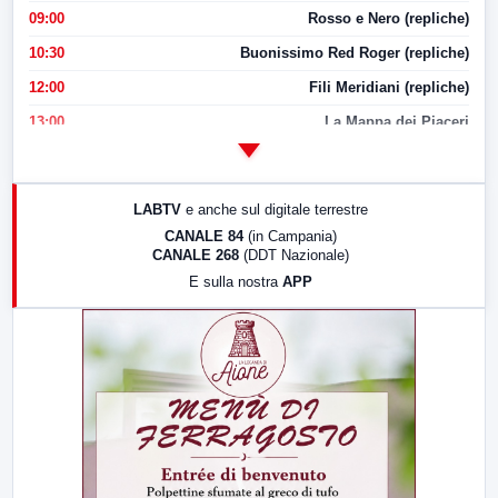
09:00
Rosso e Nero (repliche)
10:30
Buonissimo Red Roger (repliche)
12:00
Fili Meridiani (repliche)
13:00
La Mappa dei Piaceri
14:00
LabNews
17:00
LabNews (replica)
LABTV
e anche sul digitale terrestre
18:30
Di Faccia e di Profilo (repliche)
CANALE 84
(in Campania)
CANALE 268
(DDT Nazionale)
19:30
LabNews (Diretta)
E sulla nostra
APP
21:00
Free Sport
23:00
LabNews (replica)