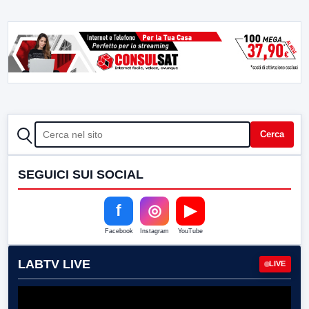
CERCA
Cerca
SEGUICI SUI SOCIAL
f
◎
▶
Facebook
Instagram
YouTube
LABTV LIVE
LIVE