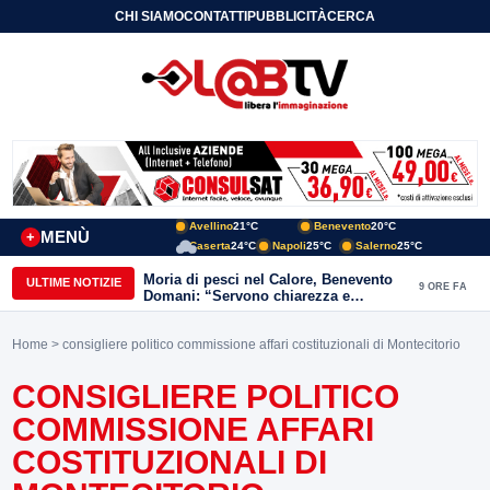
CHI SIAMO
CONTATTI
PUBBLICITÀ
CERCA
Avellino
21°C
Benevento
20°C
MENÙ
+
Caserta
24°C
Napoli
25°C
Salerno
25°C
Moria di pesci nel Calore, Benevento
ULTIME NOTIZIE
9 ORE FA
Domani: “Servono chiarezza e
approfondimenti sulla gestione
ambientale”
Home
> consigliere politico commissione affari costituzionali di Montecitorio
CONSIGLIERE POLITICO
COMMISSIONE AFFARI
COSTITUZIONALI DI