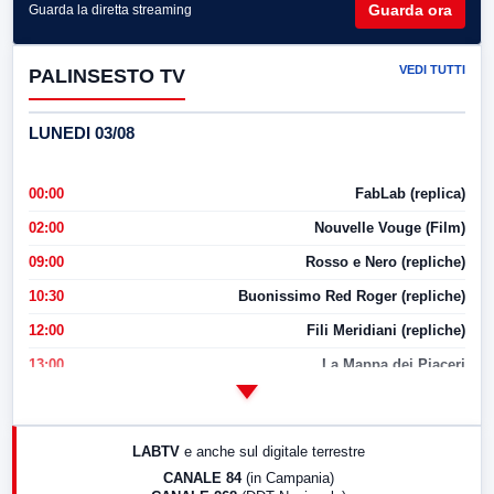
Guarda ora
Guarda la diretta streaming
VEDI TUTTI
PALINSESTO TV
LUNEDI 03/08
00:00
FabLab (replica)
02:00
Nouvelle Vouge (Film)
09:00
Rosso e Nero (repliche)
10:30
Buonissimo Red Roger (repliche)
12:00
Fili Meridiani (repliche)
13:00
La Mappa dei Piaceri
14:00
LabNews
17:00
LabNews (replica)
LABTV
e anche sul digitale terrestre
18:30
Di Faccia e di Profilo (repliche)
CANALE 84
(in Campania)