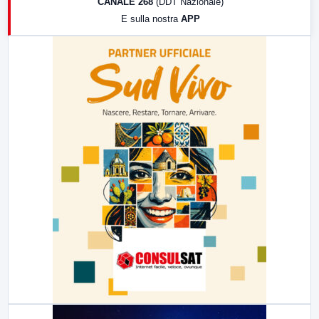
CANALE 268
(DDT Nazionale)
19:30
LabNews (Diretta)
E sulla nostra
APP
21:00
Free Sport
23:00
LabNews (replica)