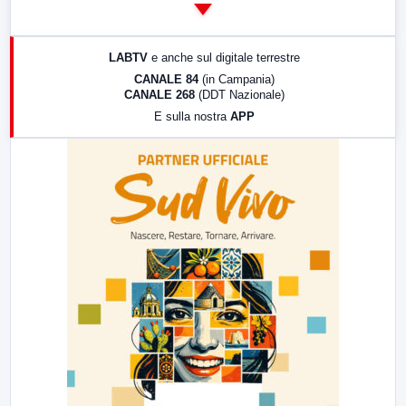
14:00
LabNews
17:00
LabNews (replica)
LABTV
e anche sul digitale terrestre
18:30
Di Faccia e di Profilo (repliche)
CANALE 84
(in Campania)
CANALE 268
(DDT Nazionale)
19:30
LabNews (Diretta)
E sulla nostra
APP
21:00
Free Sport
23:00
LabNews (replica)