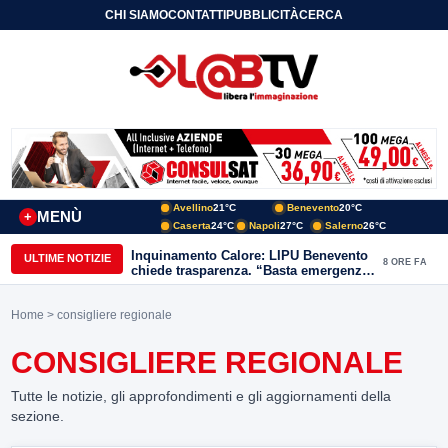
CHI SIAMO
CONTATTI
PUBBLICITÀ
CERCA
Avellino
21°C
Benevento
20°C
MENÙ
+
Caserta
24°C
Napoli
27°C
Salerno
26°C
Inquinamento Calore: LIPU Benevento
ULTIME NOTIZIE
8 ORE FA
chiede trasparenza. “Basta emergenze:
non possiamo continuare a trattare i
nostri corsi d’acqua come semplici
Home
> consigliere regionale
canali di scarico
CONSIGLIERE REGIONALE
Tutte le notizie, gli approfondimenti e gli aggiornamenti della
sezione.