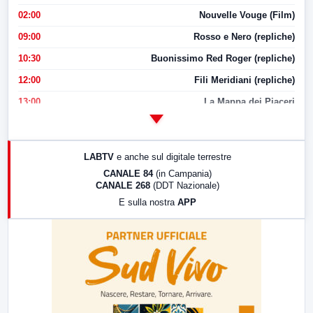
02:00
Nouvelle Vouge (Film)
09:00
Rosso e Nero (repliche)
10:30
Buonissimo Red Roger (repliche)
12:00
Fili Meridiani (repliche)
13:00
La Mappa dei Piaceri
14:00
LabNews
17:00
LabNews (replica)
LABTV
e anche sul digitale terrestre
18:30
Di Faccia e di Profilo (repliche)
CANALE 84
(in Campania)
CANALE 268
(DDT Nazionale)
19:30
LabNews (Diretta)
E sulla nostra
APP
21:00
Free Sport
23:00
LabNews (replica)