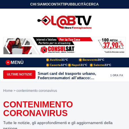
CHI SIAMO
CONTATTI
PUBBLICITÀ
CERCA
Avellino
31°C
Benevento
30°C
MENÙ
+
Caserta
32°C
Napoli
31°C
Salerno
33°C
Smart card del trasporto urbano,
ULTIME NOTIZIE
1 ORA FA
Federconsumatori all’attacco:
«Benevento ha bisogno di uno
sportello fisico»
Home
> contenimento coronavirus
CONTENIMENTO
CORONAVIRUS
Tutte le notizie, gli approfondimenti e gli aggiornamenti della
sezione.