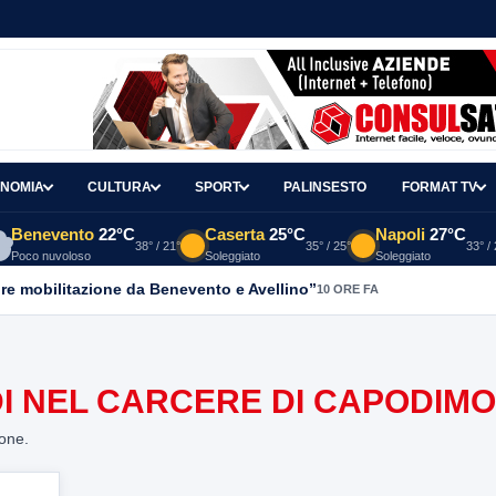
NOMIA
CULTURA
SPORT
PALINSESTO
FORMAT TV
Benevento
22°C
Caserta
25°C
Napoli
27°C
38° / 21°
35° / 25°
33° /
Poco nuvoloso
Soleggiato
Soleggiato
re mobilitazione da Benevento e Avellino”
10 ORE FA
DI NEL CARCERE DI CAPODIM
ione.