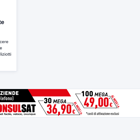
te
rcere
ne
ziotti