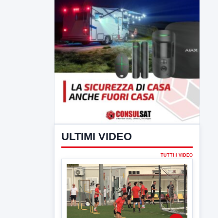
ULTIMI VIDEO
TUTTI I VIDEO
▶
7 AGOSTO 2026
SPORT BENEVENTO
Benevento Calcio: Le scelte di
Floro Flores per il debutto di Coppa
Italia