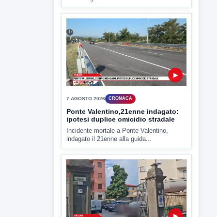
▶
7 AGOSTO 2026
CRONACA
Ponte Valentino,21enne indagato:
ipotesi duplice omicidio stradale
Incidente mortale a Ponte Valentino,
indagato il 21enne alla guida...
▶
7 AGOSTO 2026
CRONACA
Malore o aggressione? Sarà
l'autopsia a chiarire il giallo di Villa
Adriana
Sarà affidato con ogni probabilità all'inizio