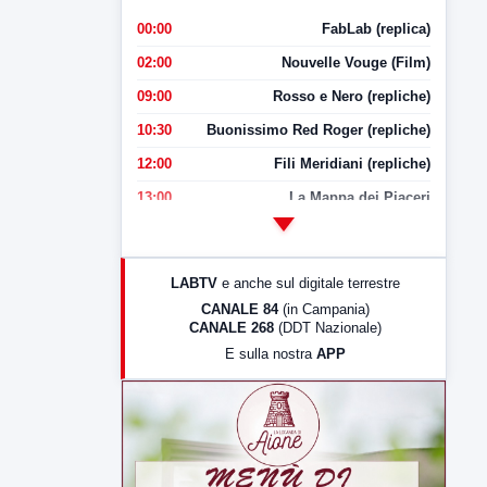
00:00
FabLab (replica)
02:00
Nouvelle Vouge (Film)
09:00
Rosso e Nero (repliche)
10:30
Buonissimo Red Roger (repliche)
12:00
Fili Meridiani (repliche)
13:00
La Mappa dei Piaceri
14:00
LabNews
17:00
LabNews (replica)
LABTV
e anche sul digitale terrestre
18:30
Di Faccia e di Profilo (repliche)
CANALE 84
(in Campania)
CANALE 268
(DDT Nazionale)
19:30
LabNews (Diretta)
E sulla nostra
APP
21:00
Free Sport
23:00
LabNews (replica)