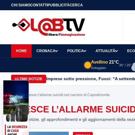
CHI SIAMO
CONTATTI
PUBBLICITÀ
CERCA
HOME
CRONACA
POLITICA
ATTUALITÀ
ECO
Avellino
21°C
36° / 20°
Soleggiato
Imprese sotto pressione, Fucci: “A settemb
ULTIME NOTIZIE
Home
> Cresce l’allarme suicidi nel carcere di Capodimonte
CRESCE L’ALLARME SUICI
Tutte le notizie, gli approfondimenti e gli aggiornamenti della sez