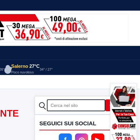
Salerno
27°C
 26°
34° / 27°
Poco nuvoloso
CERCA
Cerca
ONTE
SEGUICI SUI SOCIAL
f
◎
▶