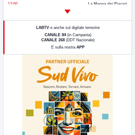
13:00
La Mappa dei Piaceri
14:00
LabNews
17:00
LabNews (replica)
LABTV
e anche sul digitale terrestre
18:30
Di Faccia e di Profilo (repliche)
CANALE 84
(in Campania)
CANALE 268
(DDT Nazionale)
19:30
LabNews (Diretta)
E sulla nostra
APP
21:00
Free Sport
23:00
LabNews (replica)