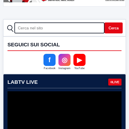
CERCA
Cerca
SEGUICI SUI SOCIAL
f
◎
▶
Facebook
Instagram
YouTube
LABTV LIVE
LIVE