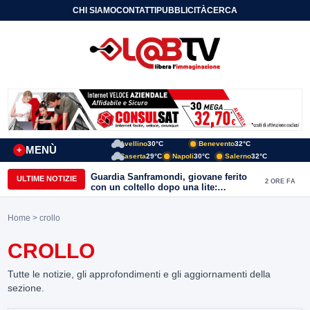
CHI SIAMO
CONTATTI
PUBBLICITÀ
CERCA
Avellino
30°C
Benevento
32°C
MENÙ
+
Caserta
29°C
Napoli
30°C
Salerno
32°C
Guardia Sanframondi, giovane ferito
ULTIME NOTIZIE
2 ORE FA
con un coltello dopo una lite:
individuato il presunto autore
Home
> crollo
CROLLO
Tutte le notizie, gli approfondimenti e gli aggiornamenti della
sezione.