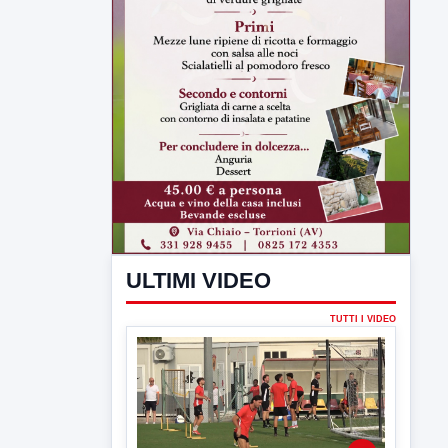
ULTIMI VIDEO
TUTTI I VIDEO
▶
7 AGOSTO 2026
SPORT BENEVENTO
Benevento Calcio: Le scelte di
Floro Flores per il debutto di Coppa
Italia