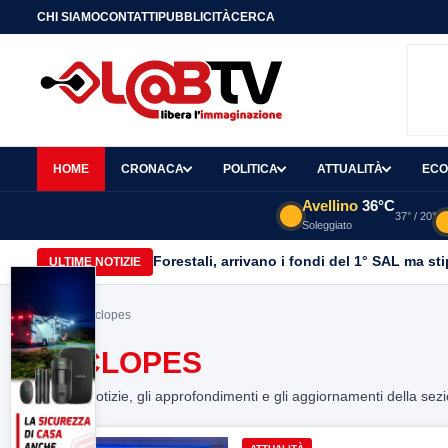
CHI SIAMO
CONTATTI
PUBBLICITÀ
CERCA
HOME
CRONACA
POLITICA
ATTUALITÀ
ECO
Avellino
36°C
37° / 20°
Soleggiato
Forestali, arrivano i fondi del 1° SAL ma st
ULTIME NOTIZIE
Home
> cyclopes
CYCLOPES
Tutte le notizie, gli approfondimenti e gli aggiornamenti della sez