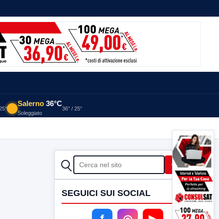
Salerno
36°C
 25°
36° / 25°
Soleggiato
CERCA
Cerca
SEGUICI SUI SOCIAL
f
◎
▶