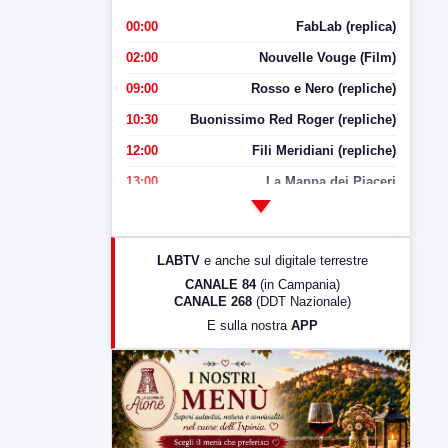
00:00
FabLab (replica)
02:00
Nouvelle Vouge (Film)
09:00
Rosso e Nero (repliche)
10:30
Buonissimo Red Roger (repliche)
12:00
Fili Meridiani (repliche)
13:00
La Mappa dei Piaceri
14:00
LabNews
17:00
LabNews (replica)
LABTV
e anche sul digitale terrestre
18:30
Di Faccia e di Profilo (repliche)
CANALE 84
(in Campania)
CANALE 268
(DDT Nazionale)
19:30
LabNews (Diretta)
E sulla nostra
APP
21:00
Free Sport
23:00
LabNews (replica)