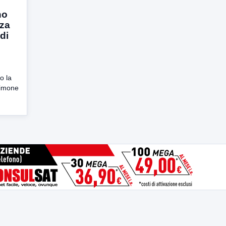
no
nza
 di
o la
Simone