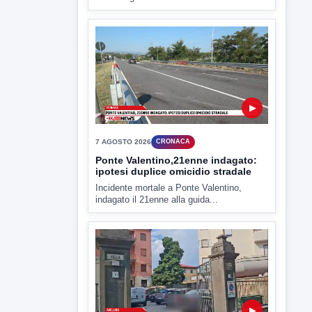
▶
7 AGOSTO 2026
CRONACA
Ponte Valentino,21enne indagato:
ipotesi duplice omicidio stradale
Incidente mortale a Ponte Valentino,
indagato il 21enne alla guida...
▶
7 AGOSTO 2026
CRONACA
Malore o aggressione? Sarà
l'autopsia a chiarire il giallo di Villa
Adriana
Sarà affidato con ogni probabilità all'inizio