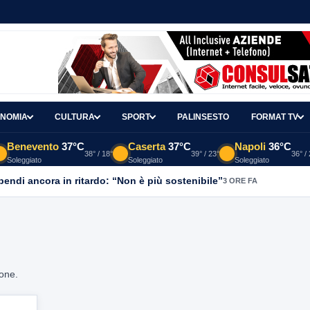
NOMIA
CULTURA
SPORT
PALINSESTO
FORMAT TV
Benevento
37°C
Caserta
37°C
Napoli
36°C
38° / 18°
39° / 23°
36° /
Soleggiato
Soleggiato
Soleggiato
ipendi ancora in ritardo: “Non è più sostenibile”
3 ORE FA
ione.