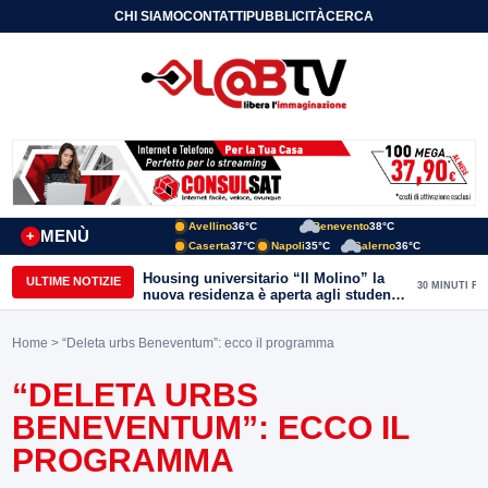
CHI SIAMO
CONTATTI
PUBBLICITÀ
CERCA
Avellino
36°C
Benevento
38°C
MENÙ
+
Caserta
37°C
Napoli
35°C
Salerno
36°C
Housing universitario “Il Molino” la
ULTIME NOTIZIE
30 MINUTI FA
nuova residenza è aperta agli studenti
del Conservatorio “Nicola Sala” e
dell’Unisannio
Home
> “Deleta urbs Beneventum”: ecco il programma
“DELETA URBS
BENEVENTUM”: ECCO IL
PROGRAMMA