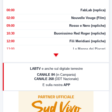
00:00
FabLab (replica)
02:00
Nouvelle Vouge (Film)
09:00
Rosso e Nero (repliche)
10:30
Buonissimo Red Roger (repliche)
12:00
Fili Meridiani (repliche)
13:00
La Mappa dei Piaceri
14:00
LabNews
17:00
LabNews (replica)
LABTV
e anche sul digitale terrestre
18:30
Di Faccia e di Profilo (repliche)
CANALE 84
(in Campania)
CANALE 268
(DDT Nazionale)
19:30
LabNews (Diretta)
E sulla nostra
APP
21:00
Free Sport
23:00
LabNews (replica)