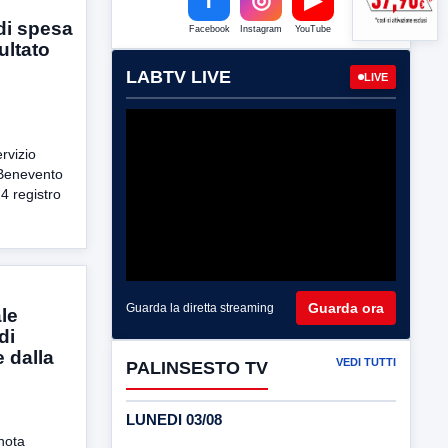
di spesa
Facebook
Instagram
YouTube
ultato
LABTV LIVE
LIVE
rvizio
Benevento
4 registro
Guarda ora
Guarda la diretta streaming
le
di
 dalla
VEDI TUTTI
PALINSESTO TV
LUNEDI 03/08
nota