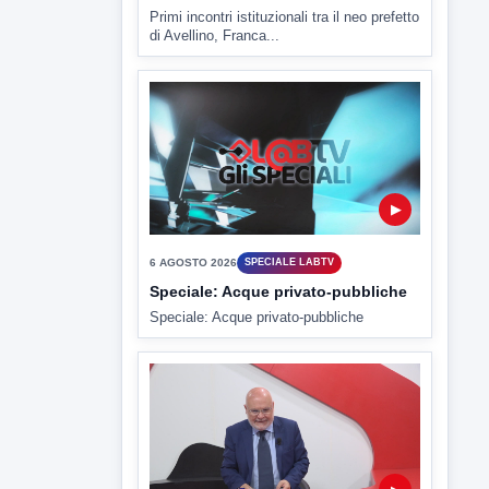
▶
6 AGOSTO 2026
ATTUALITÀ
Il prefetto Fico incontra Pizza e
Picone, sul tavolo i principali
dossier
Primi incontri istituzionali tra il neo prefetto
di Avellino, Franca...
▶
6 AGOSTO 2026
SPECIALE LABTV
Speciale: Acque privato-pubbliche
Speciale: Acque privato-pubbliche