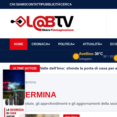
CHI SIAMO
CONTATTI
PUBBLICITÀ
CERCA
HOME
CRONACA
POLITICA
ATTUALITÀ
ECO
Avellino
36°C
38° / 20°
Soleggiato
Valle dell’Irno: sfonda la porta di casa per 
ULTIME NOTIZIE
Home
> determina
DETERMINA
Tutte le notizie, gli approfondimenti e gli aggiornamenti della sez