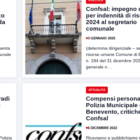
POLITICA
Confsal: impegno 
zo
per indennità di ris
da
2024 al segretario
comunale
3 GENNAIO 2025
esenta
(determina dirigenziale – se
munale
risorse umane Comune di 
n. 184 del 31 dicembre 202
generale n....
ATTUALITÀ
radi
Compensi persona
e
Polizia Municipale 
Benevento, critiche
Confsal
6 DICEMBRE 2022
Polizia
Riceviamo e pubblichiamo 