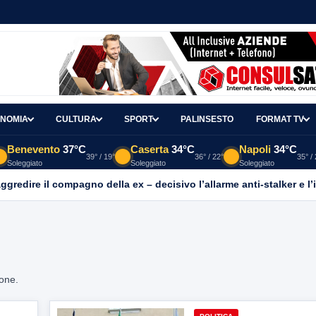
NOMIA
CULTURA
SPORT
PALINSESTO
FORMAT TV
Benevento
37°C
Caserta
34°C
Napoli
34°C
39° / 19°
36° / 22°
35° /
Soleggiato
Soleggiato
Soleggiato
aggredire il compagno della ex – decisivo l’allarme anti-stalker e l’
ione.