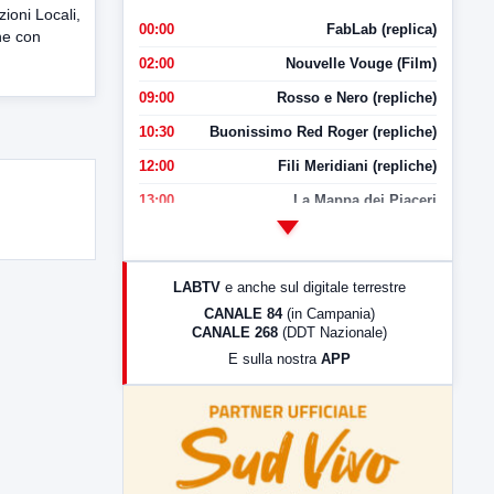
oni Locali,
00:00
FabLab (replica)
he con
02:00
Nouvelle Vouge (Film)
09:00
Rosso e Nero (repliche)
10:30
Buonissimo Red Roger (repliche)
12:00
Fili Meridiani (repliche)
13:00
La Mappa dei Piaceri
14:00
LabNews
17:00
LabNews (replica)
LABTV
e anche sul digitale terrestre
18:30
Di Faccia e di Profilo (repliche)
CANALE 84
(in Campania)
CANALE 268
(DDT Nazionale)
19:30
LabNews (Diretta)
E sulla nostra
APP
21:00
Free Sport
23:00
LabNews (replica)