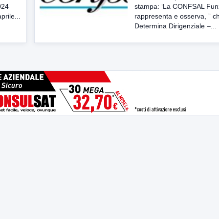
024
stampa: ‘La CONFSAL Funzi
rile...
rappresenta e osserva, ” c
Determina Dirigenziale –...