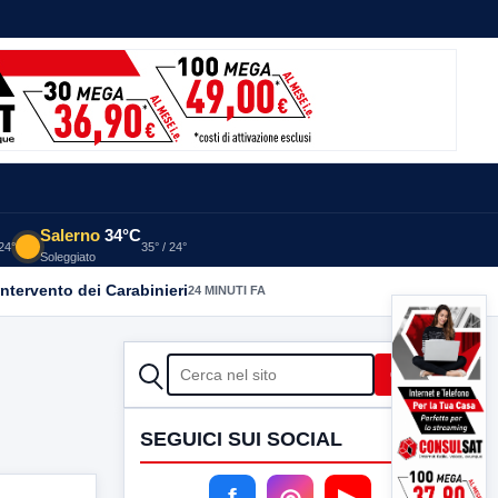
Salerno
34°C
 24°
35° / 24°
Soleggiato
intervento dei Carabinieri
24 MINUTI FA
CERCA
Cerca
SEGUICI SUI SOCIAL
f
◎
▶