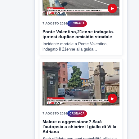
criticità igienico-sanitaria nel...
▶
7 AGOSTO 2026
CRONACA
Ponte Valentino,21enne indagato:
ipotesi duplice omicidio stradale
Incidente mortale a Ponte Valentino,
indagato il 21enne alla guida...