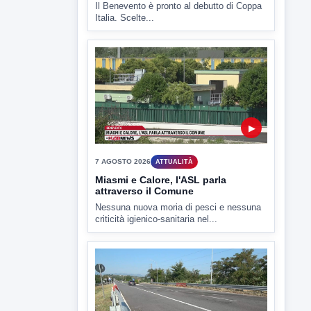
▶
7 AGOSTO 2026
SPORT BENEVENTO
Benevento Calcio: Le scelte di
Floro Flores per il debutto di Coppa
Italia
Il Benevento è pronto al debutto di Coppa
Italia. Scelte...
▶
7 AGOSTO 2026
ATTUALITÀ
Miasmi e Calore, l'ASL parla
attraverso il Comune
Nessuna nuova moria di pesci e nessuna