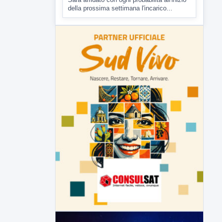
▶
7 AGOSTO 2026
CRONACA
Malore o aggressione? Sarà
l'autopsia a chiarire il giallo di Villa
Adriana
Sarà affidato con ogni probabilità all'inizio
della prossima settimana l'incarico...