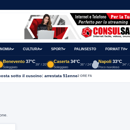
NOMIA
CULTURA
SPORT
PALINSESTO
FORMAT TV
Benevento
37°C
Caserta
34°C
Napoli
33°C
39° / 20°
36° / 24°
34° /
Soleggiato
Soleggiato
Poco nuvoloso
osta sotto il cuscino: arrestata 51enne
2 ORE FA
ione.