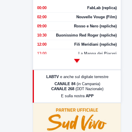
00:00
FabLab (replica)
02:00
Nouvelle Vouge (Film)
09:00
Rosso e Nero (repliche)
10:30
Buonissimo Red Roger (repliche)
12:00
Fili Meridiani (repliche)
13:00
La Mappa dei Piaceri
14:00
LabNews
17:00
LabNews (replica)
LABTV
e anche sul digitale terrestre
18:30
Di Faccia e di Profilo (repliche)
CANALE 84
(in Campania)
CANALE 268
(DDT Nazionale)
19:30
LabNews (Diretta)
E sulla nostra
APP
21:00
Free Sport
23:00
LabNews (replica)