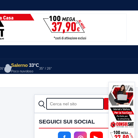
Salerno
33°C
 26°
35° / 26°
Poco nuvoloso
CERCA
Cerca
SEGUICI SUI SOCIAL
f
◎
▶