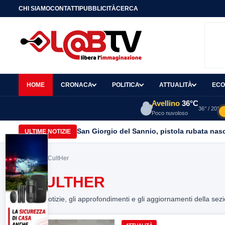
CHI SIAMO
CONTATTI
PUBBLICITÀ
CERCA
HOME
CRONACA
POLITICA
ATTUALITÀ
ECO
Avellino
36°C
36° / 20°
Poco nuvoloso
San Giorgio del Sannio, pistola rubata nasc
ULTIME NOTIZIE
Home
> DiCultHer
DICULTHER
Tutte le notizie, gli approfondimenti e gli aggiornamenti della sez