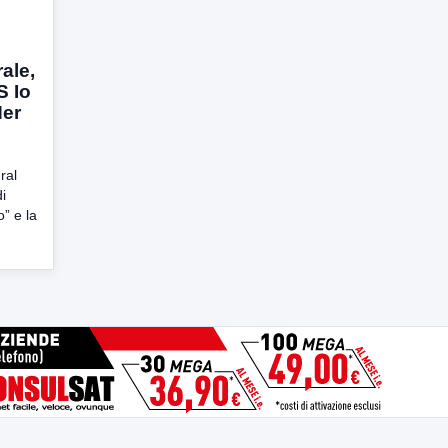
ale,
S Io
Her
ral
i
” e la