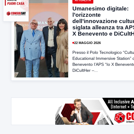
ATTUALITÀ
Umanesimo digitale:
l’orizzonte
dell’innovazione cultur
siglata alleanza tra AP
X Benevento e DiCult
22 MAGGIO 2026
Presso il Polo Tecnologico “Cultu
Educational Immersive Station” d
Benevento l’APS “Io X Benevento
DiCultHer –...