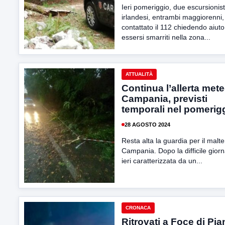
Ieri pomeriggio, due escursionist
irlandesi, entrambi maggiorenni
contattato il 112 chiedendo aiut
essersi smarriti nella zona...
ATTUALITÀ
Continua l’allerta mete
Campania, previsti
temporali nel pomerig
28 AGOSTO 2024
Resta alta la guardia per il malt
Campania. Dopo la difficile giorn
ieri caratterizzata da un...
CRONACA
Ritrovati a Foce di Pia