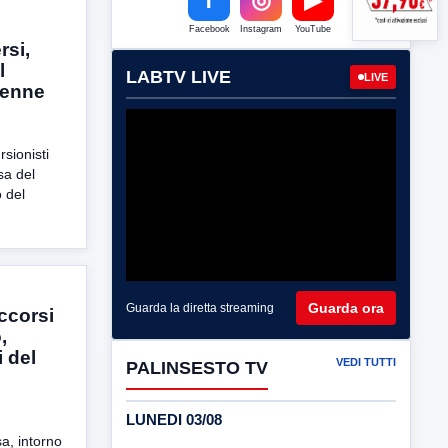
Facebook
Instagram
YouTube
rsi,
l
LABTV LIVE
LIVE
3enne
sionisti
sa del
o del
Guarda ora
Guarda la diretta streaming
ccorsi
,
i del
VEDI TUTTI
PALINSESTO TV
LUNEDI 03/08
a, intorno