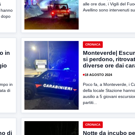
alle ore due, i Vigili del Fuo
i
Avellino sono intervenuti su
, hanno
o dopo
CRONACA
o in
Monteverde| Escurs
si perdono, ritrova
gio
diverse ore dai car
18 AGOSTO 2024
empo in
Poco fa, a Monteverde, i Ca
ata di
della locale Stazione hanno
ausilio a 5 giovani escursion
partiti...
CRONACA
no di
Notte da incubo pe