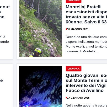
CRONACA
scout
Montella| Fratelli
n
escursionisti dispe
che
trovato senza vita i
60enne. Salvo il 6
31 MAGGIO 2025
dì 3
Deceduto uno dei due escur
omando
dispersi nella zona montuo
Monte Acellica, nel territori
comune di Montella....
CRONACA
Quattro giovani so
ue
sul Monte Terminio
intervento dei Vigil
Fuoco di Avellino
17 GENNAIO 2025
Nella notte appena trascors