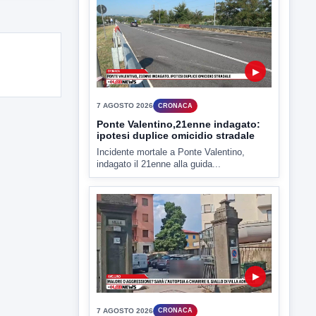
Miasmi e Calore, l'ASL parla
attraverso il Comune
Nessuna nuova moria di pesci e nessuna
criticità igienico-sanitaria nel...
▶
7 AGOSTO 2026
CRONACA
Ponte Valentino,21enne indagato:
ipotesi duplice omicidio stradale
Incidente mortale a Ponte Valentino,
indagato il 21enne alla guida...