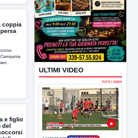
a coppia
spersa
occorso
a Campania
eri...
ULTIMI VIDEO
e figlio
TUTTI I VIDEO
 del
 soccorsi