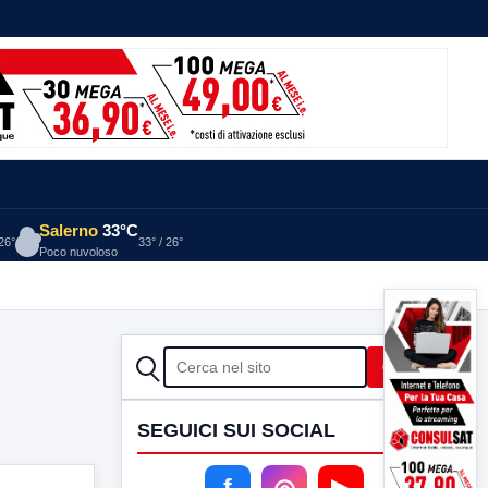
Salerno
33°C
 26°
33° / 26°
Poco nuvoloso
CERCA
Cerca
SEGUICI SUI SOCIAL
f
◎
▶