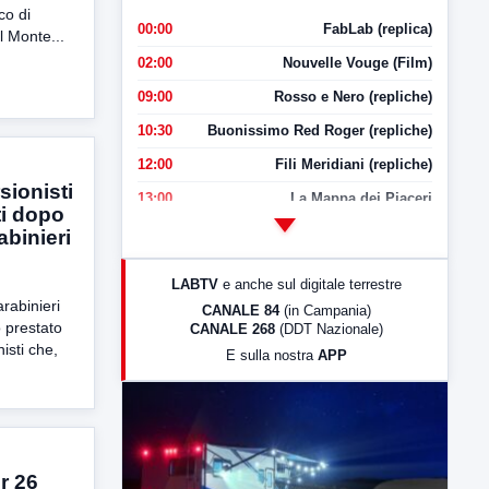
co di
00:00
FabLab (replica)
l Monte...
02:00
Nouvelle Vouge (Film)
09:00
Rosso e Nero (repliche)
10:30
Buonissimo Red Roger (repliche)
12:00
Fili Meridiani (repliche)
ionisti
13:00
La Mappa dei Piaceri
ti dopo
14:00
LabNews
abinieri
17:00
LabNews (replica)
LABTV
e anche sul digitale terrestre
18:30
Di Faccia e di Profilo (repliche)
rabinieri
CANALE 84
(in Campania)
 prestato
CANALE 268
(DDT Nazionale)
19:30
LabNews (Diretta)
isti che,
E sulla nostra
APP
21:00
Free Sport
23:00
LabNews (replica)
r 26