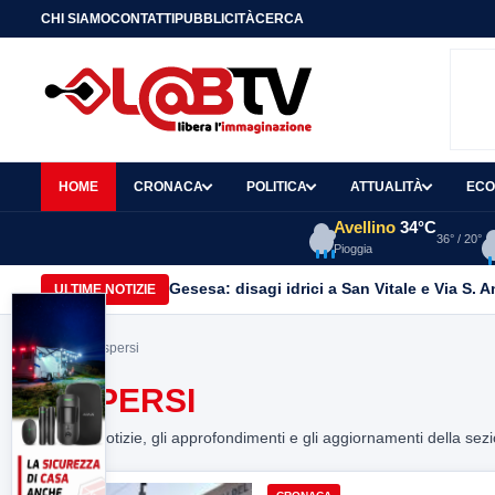
CHI SIAMO
CONTATTI
PUBBLICITÀ
CERCA
HOME
CRONACA
POLITICA
ATTUALITÀ
ECO
Avellino
34°C
36° / 20°
Pioggia
Gesesa: disagi idrici a San Vitale e Via S. 
ULTIME NOTIZIE
Home
> dispersi
DISPERSI
Tutte le notizie, gli approfondimenti e gli aggiornamenti della sez