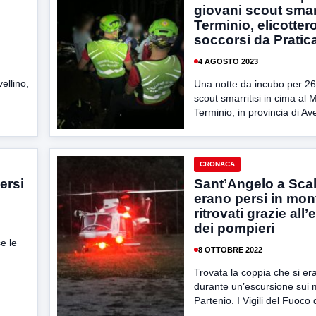
giovani scout smarr
Terminio, elicotter
soccorsi da Pratic
4 AGOSTO 2023
ellino,
Una notte da incubo per 26
scout smarritisi in cima al 
Terminio, in provincia di Avel
CRONACA
ersi
Sant’Angelo a Scal
erano persi in mon
ritrovati grazie all’
dei pompieri
se le
8 OTTOBRE 2022
Trovata la coppia che si er
durante un’escursione sui 
Partenio. I Vigili del Fuoco d