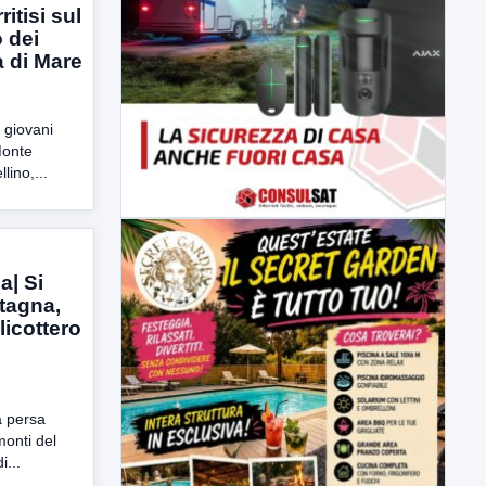
itisi sul
o dei
a di Mare
 giovani
Monte
lino,...
a| Si
tagna,
elicottero
a persa
monti del
i...