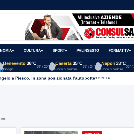
NOMIA
CULTURA
SPORT
PALINSESTO
FORMAT TV
Benevento
36°C
Caserta
35°C
Napoli
33°C
38° / 20°
35° / 24°
33° /
Pioggia
Poco nuvoloso
Poco nuvoloso
Angelo a Piesco. In zona posizionata l’autobotte
3 ORE FA
ione.