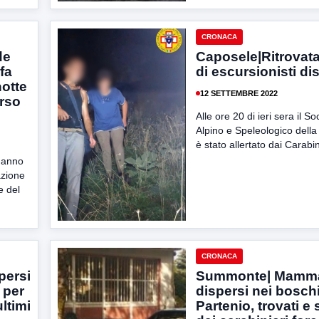
CRONACA
de
Caposele|Ritrovat
fa
di escursionisti di
notte
12 SETTEMBRE 2022
orso
Alle ore 20 di ieri sera il S
Alpino e Speleologico dell
è stato allertato dai Carabini
 hanno
azione
e del
CRONACA
persi
Summonte| Mamma 
 per
dispersi nei boschi
ultimi
Partenio, trovati e