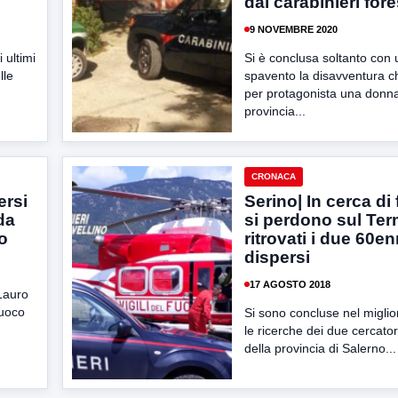
dai carabinieri fore
9 NOVEMBRE 2020
i ultimi
Si è conclusa soltanto con
lle
spavento la disavventura c
per protagonista una donna
provincia...
CRONACA
ersi
Serino| In cerca di
da
si perdono sul Ter
co
ritrovati i due 60en
dispersi
17 AGOSTO 2018
Lauro
fuoco
Si sono concluse nel miglio
le ricerche dei due cercator
della provincia di Salerno...