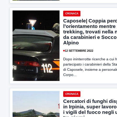
CRONACA
Caposele| Coppia per
l’orientamento mentre 
trekking, trovati nella 
da carabinieri e Socc
Alpino
12 SETTEMBRE 2022
Dopo ininterrotte ricerche a cui
partecipato i carabinieri della St
di Caposele, insieme a personal
Corpo...
CRONACA
Cercatori di funghi dis
in Irpinia, super lavoro
i vigili del fuoco negli 