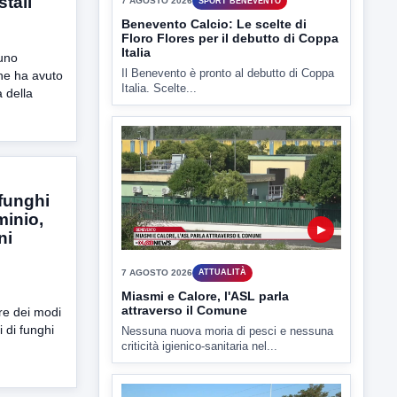
stali
 uno
▶
he ha avuto
 della
7 AGOSTO 2026
SPORT BENEVENTO
Benevento Calcio: Le scelte di
Floro Flores per il debutto di Coppa
Italia
Il Benevento è pronto al debutto di Coppa
 funghi
Italia. Scelte...
minio,
ni
re dei modi
i di funghi
▶
7 AGOSTO 2026
ATTUALITÀ