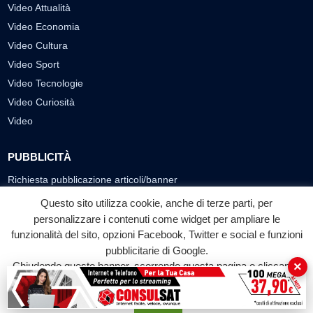
Video Attualità
Video Economia
Video Cultura
Video Sport
Video Tecnologie
Video Curiosità
Video
PUBBLICITÀ
Richiesta pubblicazione articoli/banner
Questo sito utilizza cookie, anche di terze parti, per
SEGUICI SUI SOCIAL
personalizzare i contenuti come widget per ampliare le
f
◎
▶
funzionalità del sito, opzioni Facebook, Twitter e social e funzioni
pubblicitarie di Google.
Facebook
Instagram
YouTube
×
Chiudendo questo banner, scorrendo questa pagina o cliccando
su qualunque suo elemento acconsenti all'uso dei cookie.
© 2026 LABTV - Tutti i diritti riservati
Accetta