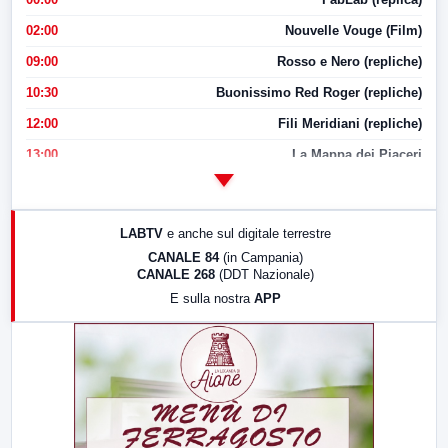
02:00
Nouvelle Vouge (Film)
09:00
Rosso e Nero (repliche)
10:30
Buonissimo Red Roger (repliche)
12:00
Fili Meridiani (repliche)
13:00
La Mappa dei Piaceri
14:00
LabNews
17:00
LabNews (replica)
LABTV
e anche sul digitale terrestre
18:30
Di Faccia e di Profilo (repliche)
CANALE 84
(in Campania)
CANALE 268
(DDT Nazionale)
19:30
LabNews (Diretta)
E sulla nostra
APP
21:00
Free Sport
23:00
LabNews (replica)