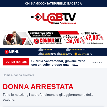
CHI SIAMO
CONTATTI
PUBBLICITÀ
CERCA
Avellino
31°C
Benevento
33°C
MENÙ
+
Caserta
31°C
Napoli
30°C
Salerno
33°C
Guardia Sanframondi, giovane ferito
ULTIME NOTIZIE
1 ORA FA
con un coltello dopo una lite:
individuato il presunto autore
Home
> donna arrestata
DONNA ARRESTATA
Tutte le notizie, gli approfondimenti e gli aggiornamenti della
sezione.