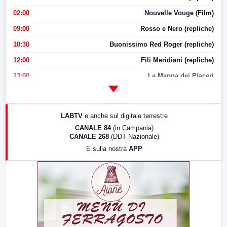
02:00
Nouvelle Vouge (Film)
09:00
Rosso e Nero (repliche)
10:30
Buonissimo Red Roger (repliche)
12:00
Fili Meridiani (repliche)
13:00
La Mappa dei Piaceri
14:00
LabNews
17:00
LabNews (replica)
LABTV
e anche sul digitale terrestre
18:30
Di Faccia e di Profilo (repliche)
CANALE 84
(in Campania)
CANALE 268
(DDT Nazionale)
19:30
LabNews (Diretta)
E sulla nostra
APP
21:00
Free Sport
23:00
LabNews (replica)