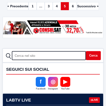
« Precedente
1
…
3
4
5
6
Successivo »
CERCA
Cerca
SEGUICI SUI SOCIAL
f
◎
▶
Facebook
Instagram
YouTube
LABTV LIVE
LIVE