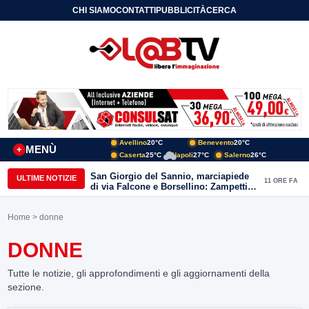
CHI SIAMO
CONTATTI
PUBBLICITÀ
CERCA
Avellino
20°C
Benevento
20°C
MENÙ
+
Caserta
25°C
Napoli
27°C
Salerno
26°C
San Giorgio del Sannio, marciapiede
ULTIME NOTIZIE
11 ORE FA
di via Falcone e Borsellino: Zampetti e
Lombardi replicano alle polemiche
Home
> donne
DONNE
Tutte le notizie, gli approfondimenti e gli aggiornamenti della
sezione.