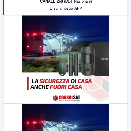
CANALE 268
(DDT Nazionale)
19:30
LabNews (Diretta)
E sulla nostra
APP
21:00
Free Sport
23:00
LabNews (replica)