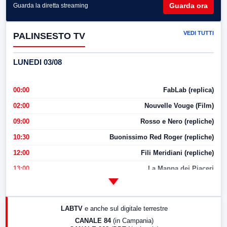
Guarda ora
Guarda la diretta streaming
VEDI TUTTI
PALINSESTO TV
LUNEDI 03/08
00:00
FabLab (replica)
02:00
Nouvelle Vouge (Film)
09:00
Rosso e Nero (repliche)
10:30
Buonissimo Red Roger (repliche)
12:00
Fili Meridiani (repliche)
13:00
La Mappa dei Piaceri
14:00
LabNews
17:00
LabNews (replica)
LABTV
e anche sul digitale terrestre
18:30
Di Faccia e di Profilo (repliche)
CANALE 84
(in Campania)