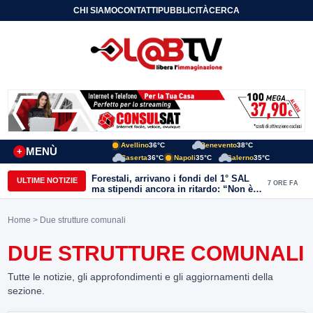
CHI SIAMO
CONTATTI
PUBBLICITÀ
CERCA
Avellino
36°C
Benevento
38°C
MENÙ
+
Caserta
36°C
Napoli
35°C
Salerno
35°C
Forestali, arrivano i fondi del 1° SAL
ULTIME NOTIZIE
7 ORE FA
ma stipendi ancora in ritardo: “Non è
più sostenibile”
Home
> Due strutture comunali
DUE STRUTTURE COMUNALI
Tutte le notizie, gli approfondimenti e gli aggiornamenti della
sezione.