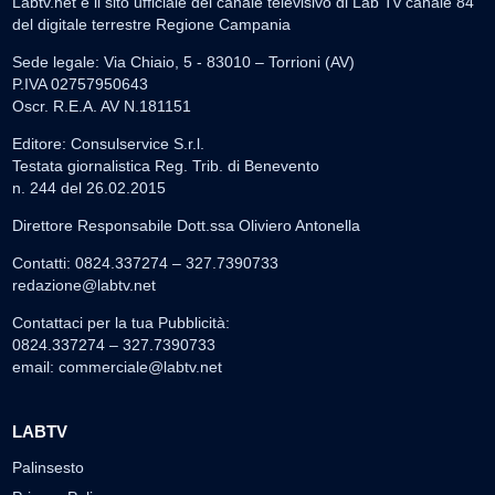
Labtv.net è il sito ufficiale del canale televisivo di Lab Tv canale 84
del digitale terrestre Regione Campania
Sede legale: Via Chiaio, 5 - 83010 – Torrioni (AV)
P.IVA 02757950643
Oscr. R.E.A. AV N.181151
Editore: Consulservice S.r.l.
Testata giornalistica Reg. Trib. di Benevento
n. 244 del 26.02.2015
Direttore Responsabile Dott.ssa Oliviero Antonella
Contatti: 0824.337274 – 327.7390733
redazione@labtv.net
Contattaci per la tua Pubblicità:
0824.337274 – 327.7390733
email:
commerciale@labtv.net
LABTV
Palinsesto