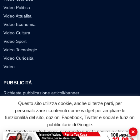
Video Politica
Video Attualità
Video Economia
Video Cultura
Video Sport
Video Tecnologie
Video Curiosità
Video
PUBBLICITÀ
Richiesta pubblicazione articoli/banner
Questo sito utilizza cookie, anche di terze parti, per
SEGUICI SUI SOCIAL
personalizzare i contenuti come widget per ampliare le
funzionalità del sito, opzioni Facebook, Twitter e social e funzioni
f
◎
▶
pubblicitarie di Google.
Facebook
Instagram
YouTube
×
Chiudendo questo banner, scorrendo questa pagina o cliccando
su qualunque suo elemento acconsenti all'uso dei cookie.