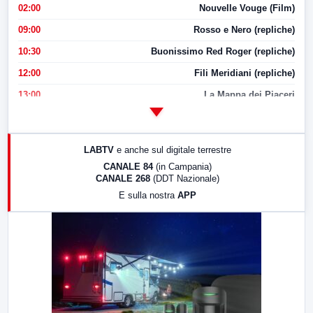
02:00
Nouvelle Vouge (Film)
09:00
Rosso e Nero (repliche)
10:30
Buonissimo Red Roger (repliche)
12:00
Fili Meridiani (repliche)
13:00
La Mappa dei Piaceri
14:00
LabNews
17:00
LabNews (replica)
LABTV
e anche sul digitale terrestre
18:30
Di Faccia e di Profilo (repliche)
CANALE 84
(in Campania)
CANALE 268
(DDT Nazionale)
19:30
LabNews (Diretta)
E sulla nostra
APP
21:00
Free Sport
23:00
LabNews (replica)