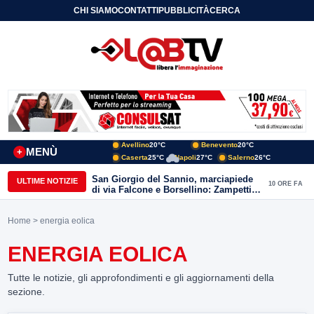
CHI SIAMO
CONTATTI
PUBBLICITÀ
CERCA
Avellino
20°C
Benevento
20°C
MENÙ
+
Caserta
25°C
Napoli
27°C
Salerno
26°C
San Giorgio del Sannio, marciapiede
ULTIME NOTIZIE
10 ORE FA
di via Falcone e Borsellino: Zampetti e
Lombardi replicano alle polemiche
Home
> energia eolica
ENERGIA EOLICA
Tutte le notizie, gli approfondimenti e gli aggiornamenti della
sezione.