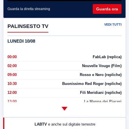
Guarda ora
Guarda la diretta streaming
VEDI TUTTI
PALINSESTO TV
LUNEDI 10/08
00:00
FabLab (replica)
02:00
Nouvelle Vouge (Film)
09:00
Rosso e Nero (repliche)
10:30
Buonissimo Red Roger (repliche)
12:00
Fili Meridiani (repliche)
13:00
La Mappa dei Piaceri
14:00
LabNews
17:00
LabNews (replica)
LABTV
e anche sul digitale terrestre
18:30
Di Faccia e di Profilo (repliche)