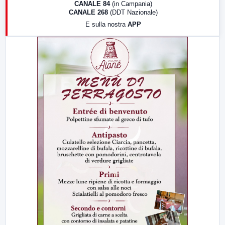
CANALE 84
(in Campania)
CANALE 268
(DDT Nazionale)
19:30
LabNews (Diretta)
E sulla nostra
APP
21:00
Free Sport
23:00
LabNews (replica)