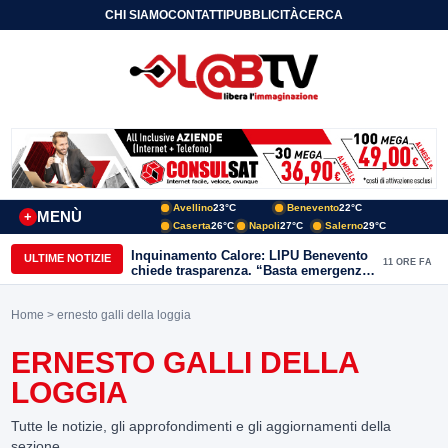
CHI SIAMO
CONTATTI
PUBBLICITÀ
CERCA
Avellino
23°C
Benevento
22°C
MENÙ
+
Caserta
26°C
Napoli
27°C
Salerno
29°C
Inquinamento Calore: LIPU Benevento
ULTIME NOTIZIE
11 ORE FA
chiede trasparenza. “Basta emergenze:
non possiamo continuare a trattare i
nostri corsi d’acqua come semplici
Home
> ernesto galli della loggia
canali di scarico
ERNESTO GALLI DELLA
LOGGIA
Tutte le notizie, gli approfondimenti e gli aggiornamenti della
sezione.