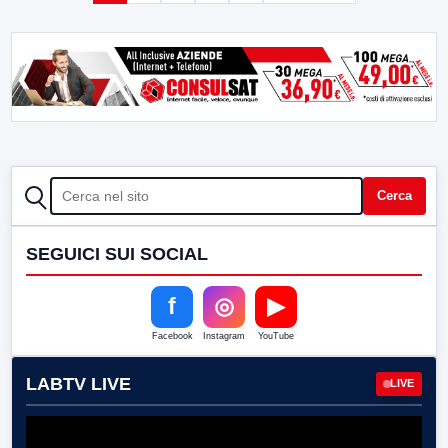
CERCA
Cerca
SEGUICI SUI SOCIAL
f
◎
▶
Facebook
Instagram
YouTube
LABTV LIVE
LIVE