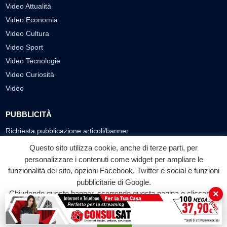
Video Attualità
Video Economia
Video Cultura
Video Sport
Video Tecnologie
Video Curiosità
Video
PUBBLICITÀ
Richiesta pubblicazione articoli/banner
Questo sito utilizza cookie, anche di terze parti, per
SEGUICI SUI SOCIAL
personalizzare i contenuti come widget per ampliare le
funzionalità del sito, opzioni Facebook, Twitter e social e funzioni
f
◎
▶
pubblicitarie di Google.
Facebook
Instagram
YouTube
×
Chiudendo questo banner, scorrendo questa pagina o cliccando
su qualunque suo elemento acconsenti all'uso dei cookie.
© 2026 LABTV - Tutti i diritti riservati
Accetta