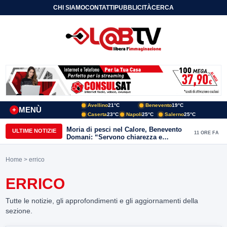
CHI SIAMO
CONTATTI
PUBBLICITÀ
CERCA
Avellino
21°C
Benevento
19°C
MENÙ
+
Caserta
23°C
Napoli
25°C
Salerno
25°C
Moria di pesci nel Calore, Benevento
ULTIME NOTIZIE
11 ORE FA
Domani: “Servono chiarezza e
approfondimenti sulla gestione
ambientale”
Home
> errico
ERRICO
Tutte le notizie, gli approfondimenti e gli aggiornamenti della
sezione.