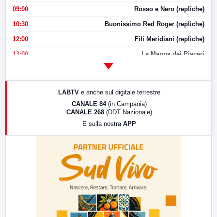
09:00
Rosso e Nero (repliche)
10:30
Buonissimo Red Roger (repliche)
12:00
Fili Meridiani (repliche)
13:00
La Mappa dei Piaceri
14:00
LabNews
17:00
LabNews (replica)
LABTV
e anche sul digitale terrestre
18:30
Di Faccia e di Profilo (repliche)
CANALE 84
(in Campania)
CANALE 268
(DDT Nazionale)
19:30
LabNews (Diretta)
E sulla nostra
APP
21:00
Free Sport
23:00
LabNews (replica)