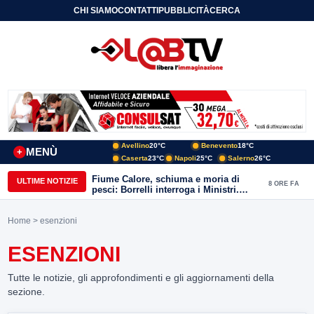
CHI SIAMO
CONTATTI
PUBBLICITÀ
CERCA
Avellino
20°C
Benevento
18°C
MENÙ
+
Caserta
23°C
Napoli
25°C
Salerno
26°C
Fiume Calore, schiuma e moria di
ULTIME NOTIZIE
8 ORE FA
pesci: Borrelli interroga i Ministri.
“Benevento paga l’assenza del
depuratore
Home
> esenzioni
ESENZIONI
Tutte le notizie, gli approfondimenti e gli aggiornamenti della
sezione.