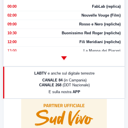
00:00
FabLab (replica)
02:00
Nouvelle Vouge (Film)
09:00
Rosso e Nero (repliche)
10:30
Buonissimo Red Roger (repliche)
12:00
Fili Meridiani (repliche)
13:00
La Mappa dei Piaceri
14:00
LabNews
17:00
LabNews (replica)
LABTV
e anche sul digitale terrestre
18:30
Di Faccia e di Profilo (repliche)
CANALE 84
(in Campania)
CANALE 268
(DDT Nazionale)
19:30
LabNews (Diretta)
E sulla nostra
APP
21:00
Free Sport
23:00
LabNews (replica)