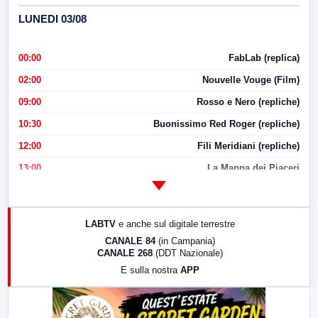
LUNEDI 03/08
00:00
FabLab (replica)
02:00
Nouvelle Vouge (Film)
09:00
Rosso e Nero (repliche)
10:30
Buonissimo Red Roger (repliche)
12:00
Fili Meridiani (repliche)
13:00
La Mappa dei Piaceri
14:00
LabNews
17:00
LabNews (replica)
LABTV
e anche sul digitale terrestre
18:30
Di Faccia e di Profilo (repliche)
CANALE 84
(in Campania)
CANALE 268
(DDT Nazionale)
19:30
LabNews (Diretta)
E sulla nostra
APP
21:00
Free Sport
23:00
LabNews (replica)