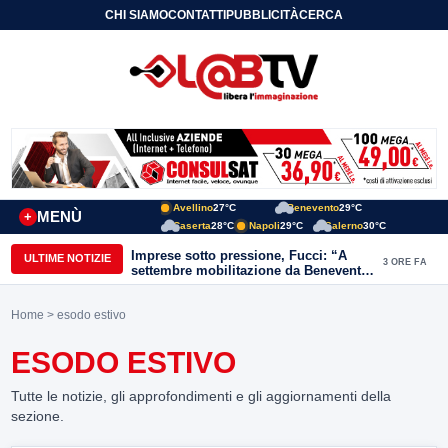
CHI SIAMO
CONTATTI
PUBBLICITÀ
CERCA
Avellino
27°C
Benevento
29°C
MENÙ
+
Caserta
28°C
Napoli
29°C
Salerno
30°C
Imprese sotto pressione, Fucci: “A
ULTIME NOTIZIE
3 ORE FA
settembre mobilitazione da Benevento
e Avellino”
Home
> esodo estivo
ESODO ESTIVO
Tutte le notizie, gli approfondimenti e gli aggiornamenti della
sezione.