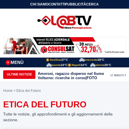
CHI SIAMO
CONTATTI
PUBBLICITÀ
CERCA
Avellino
37°C
Benevento
38°C
MENÙ
+
Caserta
34°C
Napoli
34°C
Salerno
36°C
Amorosi, ragazzo disperso nel fiume
ULTIME NOTIZIE
17 MINUTI FA
Volturno: ricerche in corso|FOTO
Home
> Etica del Futuro
ETICA DEL FUTURO
Tutte le notizie, gli approfondimenti e gli aggiornamenti della
sezione.