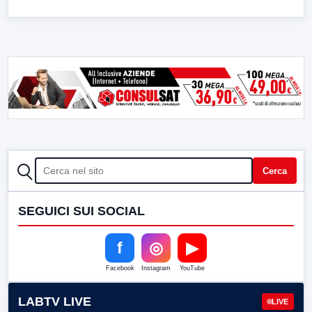
CERCA
Cerca
SEGUICI SUI SOCIAL
f
◎
▶
Facebook
Instagram
YouTube
LABTV LIVE
LIVE