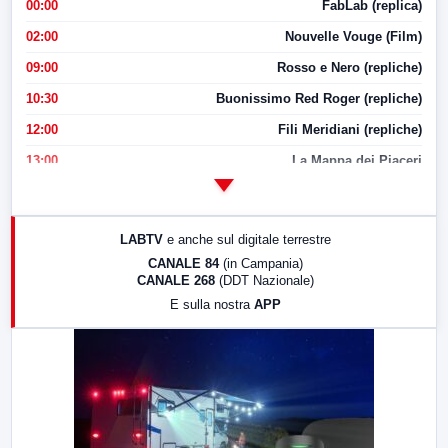
00:00
FabLab (replica)
02:00
Nouvelle Vouge (Film)
09:00
Rosso e Nero (repliche)
10:30
Buonissimo Red Roger (repliche)
12:00
Fili Meridiani (repliche)
13:00
La Mappa dei Piaceri
14:00
LabNews
17:00
LabNews (replica)
LABTV
e anche sul digitale terrestre
18:30
Di Faccia e di Profilo (repliche)
CANALE 84
(in Campania)
CANALE 268
(DDT Nazionale)
19:30
LabNews (Diretta)
E sulla nostra
APP
21:00
Free Sport
23:00
LabNews (replica)