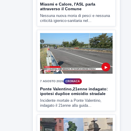
7 AGOSTO 2026
CRONACA
Ponte Valentino,21enne indagato:
ipotesi duplice omicidio stradale
Incidente mortale a Ponte Valentino,
indagato il 21enne alla guida...
▶
7 AGOSTO 2026
CRONACA
Malore o aggressione? Sarà
l'autopsia a chiarire il giallo di Villa
Adriana
Sarà affidato con ogni probabilità all'inizio
della prossima settimana l'incarico...