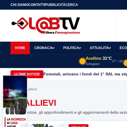
CHI SIAMO
CONTATTI
PUBBLICITÀ
CERCA
HOME
CRONACA
POLITICA
ATTUALITÀ
ECO
Avellino
31°C
37° / 20°
Soleggiato
Forestali, arrivano i fondi del 1° SAL ma st
ULTIME NOTIZIE
Home
> ex allievi
EX ALLIEVI
Tutte le notizie, gli approfondimenti e gli aggiornamenti della sez