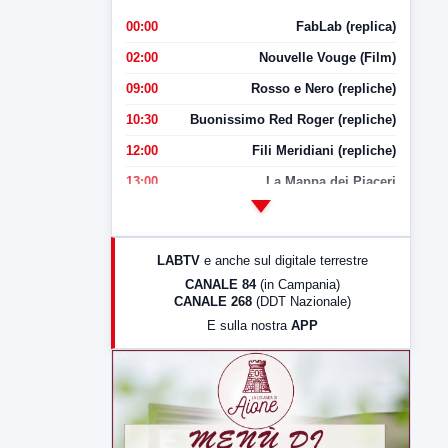
00:00
FabLab (replica)
02:00
Nouvelle Vouge (Film)
09:00
Rosso e Nero (repliche)
10:30
Buonissimo Red Roger (repliche)
12:00
Fili Meridiani (repliche)
13:00
La Mappa dei Piaceri
14:00
LabNews
17:00
LabNews (replica)
LABTV
e anche sul digitale terrestre
18:30
Di Faccia e di Profilo (repliche)
CANALE 84
(in Campania)
CANALE 268
(DDT Nazionale)
19:30
LabNews (Diretta)
E sulla nostra
APP
21:00
Free Sport
23:00
LabNews (replica)