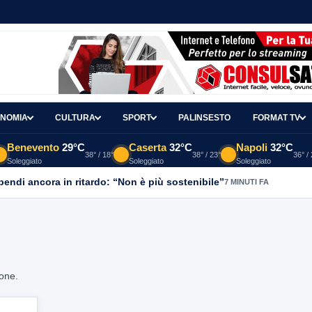
NOMIA
CULTURA
SPORT
PALINSESTO
FORMAT TV
Benevento
29°C
Caserta
32°C
Napoli
32°C
38° / 18°
38° / 23°
36° /
Soleggiato
Soleggiato
Soleggiato
ipendi ancora in ritardo: “Non è più sostenibile”
7 MINUTI FA
ione.