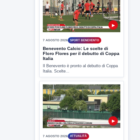
▶
7 AGOSTO 2026
ATTUALITÀ
Miasmi e Calore, l'ASL parla
attraverso il Comune
Nessuna nuova moria di pesci e nessuna
criticità igienico-sanitaria nel...
▶