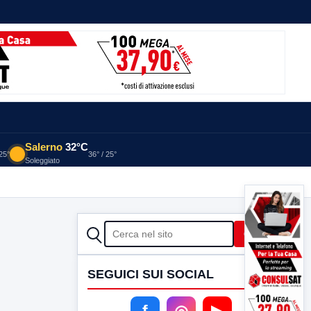
Salerno
32°C
 25°
36° / 25°
Soleggiato
CERCA
Cerca
SEGUICI SUI SOCIAL
f
◎
▶