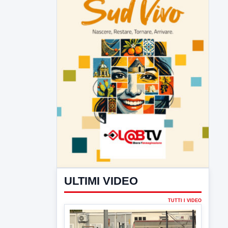
ULTIMI VIDEO
TUTTI I VIDEO
▶
7 AGOSTO 2026
SPORT BENEVENTO
Benevento Calcio: Le scelte di
Floro Flores per il debutto di Coppa
Italia
Il Benevento è pronto al debutto di Coppa
Italia. Scelte...