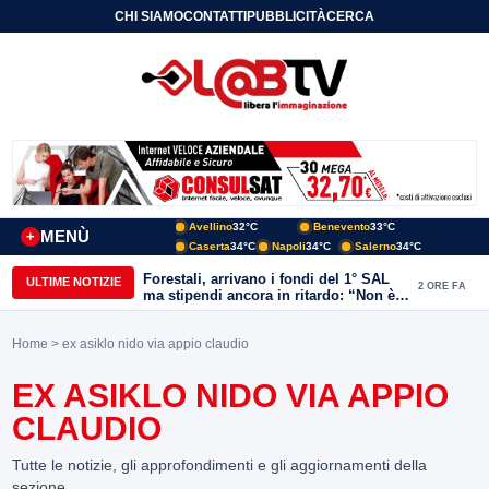
CHI SIAMO
CONTATTI
PUBBLICITÀ
CERCA
Avellino
32°C
Benevento
33°C
MENÙ
+
Caserta
34°C
Napoli
34°C
Salerno
34°C
Forestali, arrivano i fondi del 1° SAL
ULTIME NOTIZIE
2 ORE FA
ma stipendi ancora in ritardo: “Non è
più sostenibile”
Home
> ex asiklo nido via appio claudio
EX ASIKLO NIDO VIA APPIO
CLAUDIO
Tutte le notizie, gli approfondimenti e gli aggiornamenti della
sezione.