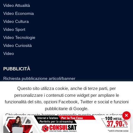
Video Attualità
Video Economia
Video Cultura
Video Sport
Video Tecnologie
Video Curiosità
Video
PUBBLICITÀ
Richiesta pubblicazione articoli/banner
Questo sito utilizza cookie, anche di terze parti, per
SEGUICI SUI SOCIAL
personalizzare i contenuti come widget per ampliare le
f
◎
▶
funzionalità del sito, opzioni Facebook, Twitter e social e funzioni
pubblicitarie di Google.
Facebook
Instagram
YouTube
×
Chiudendo questo banner, scorrendo questa pagina o cliccando
su qualunque suo elemento acconsenti all'uso dei cookie.
© 2026 LABTV - Tutti i diritti riservati
Accetta