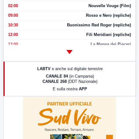
02:00
Nouvelle Vouge (Film)
09:00
Rosso e Nero (repliche)
10:30
Buonissimo Red Roger (repliche)
12:00
Fili Meridiani (repliche)
13:00
La Mappa dei Piaceri
14:00
LabNews
17:00
LabNews (replica)
LABTV
e anche sul digitale terrestre
18:30
Di Faccia e di Profilo (repliche)
CANALE 84
(in Campania)
CANALE 268
(DDT Nazionale)
19:30
LabNews (Diretta)
E sulla nostra
APP
21:00
Free Sport
23:00
LabNews (replica)