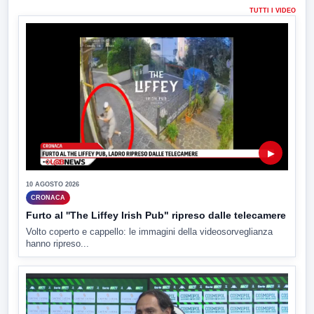
TUTTI I VIDEO
▶
10 AGOSTO 2026
CRONACA
Furto al ''The Liffey Irish Pub" ripreso dalle telecamere
Volto coperto e cappello: le immagini della videosorveglianza
hanno ripreso...