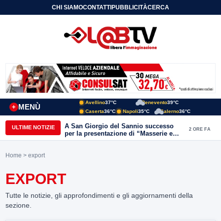
CHI SIAMO
CONTATTI
PUBBLICITÀ
CERCA
Avellino
37°C
Benevento
39°C
MENÙ
+
Caserta
36°C
Napoli
35°C
Salerno
36°C
A San Giorgio del Sannio successo
ULTIME NOTIZIE
2 ORE FA
per la presentazione di “Masserie e
vita contadina” di Carmine Nardone
Home
> export
EXPORT
Tutte le notizie, gli approfondimenti e gli aggiornamenti della
sezione.