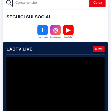
CERCA
Cerca
SEGUICI SUI SOCIAL
f
◎
▶
Facebook
Instagram
YouTube
LABTV LIVE
LIVE