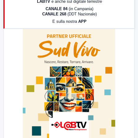
LABTV
e anche sul digitale terrestre
18:30
Di Faccia e di Profilo (repliche)
CANALE 84
(in Campania)
CANALE 268
(DDT Nazionale)
19:30
LabNews (Diretta)
E sulla nostra
APP
21:00
Free Sport
23:00
LabNews (replica)