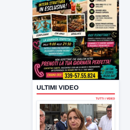
ULTIMI VIDEO
TUTTI I VIDEO
▶
6 AGOSTO 2026
ATTUALITÀ
Miasmi, Comitati dal Prefetto: non
lasciateci soli
Comitati dal Prefetto Moscarella. Oltre a