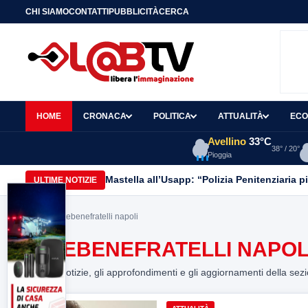
CHI SIAMO
CONTATTI
PUBBLICITÀ
CERCA
HOME
CRONACA
POLITICA
ATTUALITÀ
ECO
Avellino
33°C
38° / 20°
Pioggia
Mastella all’Usapp: “Polizia Penitenziaria p
ULTIME NOTIZIE
Home
> fatebenefratelli napoli
FATEBENEFRATELLI NAPOL
Tutte le notizie, gli approfondimenti e gli aggiornamenti della sez