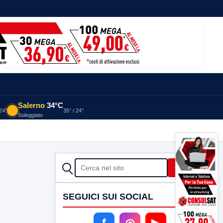
Salerno
34°C
 24°
35° / 24°
Soleggiato
CERCA
Cerca
SEGUICI SUI SOCIAL
f
◎
▶