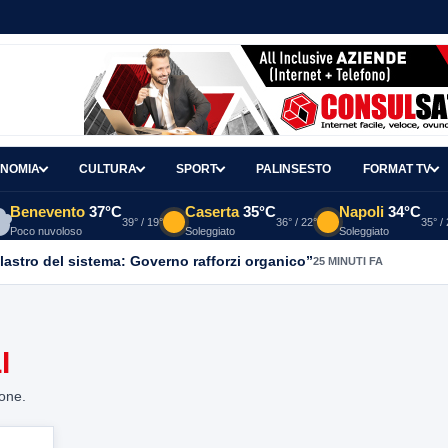
NOMIA
CULTURA
SPORT
PALINSESTO
FORMAT TV
Benevento
37°C
Caserta
35°C
Napoli
34°C
39° / 19°
36° / 22°
35° /
Poco nuvoloso
Soleggiato
Soleggiato
ilastro del sistema: Governo rafforzi organico”
25 MINUTI FA
I
ione.