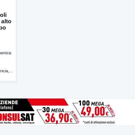
oli
 alto
bo
menica
icia,...