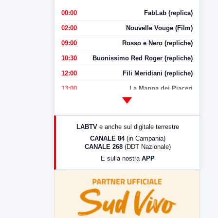
00:00
FabLab (replica)
02:00
Nouvelle Vouge (Film)
09:00
Rosso e Nero (repliche)
10:30
Buonissimo Red Roger (repliche)
12:00
Fili Meridiani (repliche)
13:00
La Mappa dei Piaceri
14:00
LabNews
17:00
LabNews (replica)
LABTV
e anche sul digitale terrestre
18:30
Di Faccia e di Profilo (repliche)
CANALE 84
(in Campania)
CANALE 268
(DDT Nazionale)
19:30
LabNews (Diretta)
E sulla nostra
APP
21:00
Free Sport
23:00
LabNews (replica)