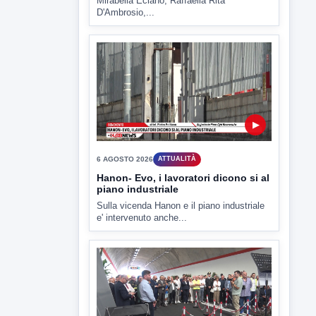
▶
6 AGOSTO 2026
ATTUALITÀ
Hanon- Evo, i lavoratori dicono si al
piano industriale
Sulla vicenda Hanon e il piano industriale
e' intervenuto anche...
▶
6 AGOSTO 2026
ATTUALITÀ
Inaugurato il nuovo tratto della
SS212 Variante Fortorina
Un nuovo tassello per la viabilità del