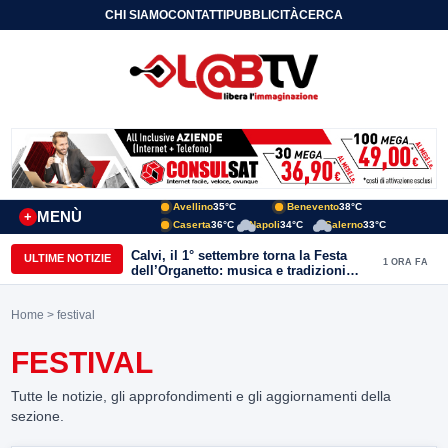
CHI SIAMO
CONTATTI
PUBBLICITÀ
CERCA
Avellino
35°C
Benevento
38°C
MENÙ
+
Caserta
36°C
Napoli
34°C
Salerno
33°C
Calvi, il 1° settembre torna la Festa
ULTIME NOTIZIE
1 ORA FA
dell’Organetto: musica e tradizioni
popolari dell’entroterra
Home
> festival
FESTIVAL
Tutte le notizie, gli approfondimenti e gli aggiornamenti della
sezione.