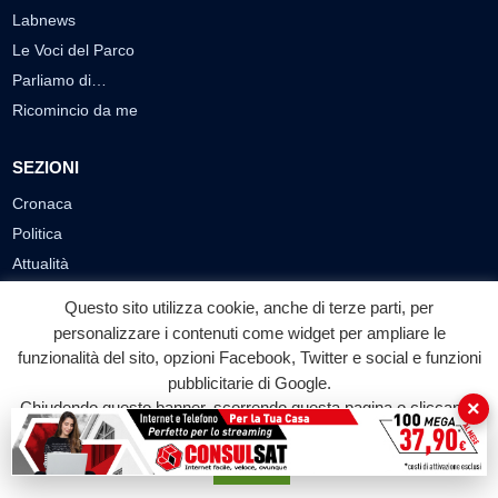
Labnews
Le Voci del Parco
Parliamo di…
Ricomincio da me
SEZIONI
Cronaca
Politica
Attualità
Cultura
Questo sito utilizza cookie, anche di terze parti, per
Economia
personalizzare i contenuti come widget per ampliare le
Sport
funzionalità del sito, opzioni Facebook, Twitter e social e funzioni
pubblicitarie di Google.
Eventi
×
Chiudendo questo banner, scorrendo questa pagina o cliccando
su qualunque suo elemento acconsenti all'uso dei cookie.
VIDEO
Accetta
Video Cronaca