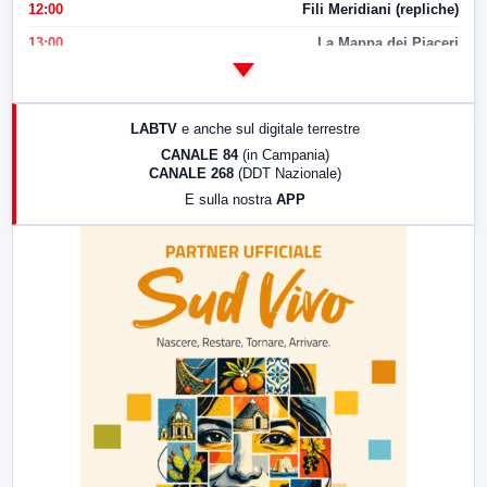
12:00
Fili Meridiani (repliche)
13:00
La Mappa dei Piaceri
14:00
LabNews
17:00
LabNews (replica)
LABTV
e anche sul digitale terrestre
18:30
Di Faccia e di Profilo (repliche)
CANALE 84
(in Campania)
CANALE 268
(DDT Nazionale)
19:30
LabNews (Diretta)
E sulla nostra
APP
21:00
Free Sport
23:00
LabNews (replica)