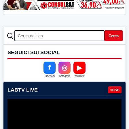
CERCA
Cerca
SEGUICI SUI SOCIAL
f
◎
▶
Facebook
Instagram
YouTube
LABTV LIVE
LIVE