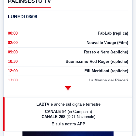
PALINSESTO TV
LUNEDI 03/08
00:00
FabLab (replica)
02:00
Nouvelle Vouge (Film)
09:00
Rosso e Nero (repliche)
10:30
Buonissimo Red Roger (repliche)
12:00
Fili Meridiani (repliche)
13:00
La Mappa dei Piaceri
14:00
LabNews
17:00
LabNews (replica)
LABTV
e anche sul digitale terrestre
18:30
Di Faccia e di Profilo (repliche)
CANALE 84
(in Campania)
CANALE 268
(DDT Nazionale)
19:30
LabNews (Diretta)
E sulla nostra
APP
21:00
Free Sport