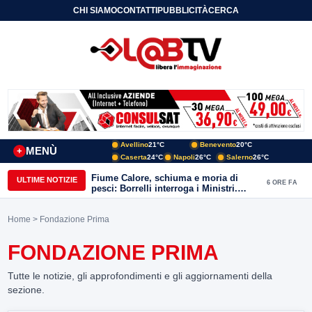
CHI SIAMO
CONTATTI
PUBBLICITÀ
CERCA
Avellino
21°C
Benevento
20°C
MENÙ
+
Caserta
24°C
Napoli
26°C
Salerno
26°C
Fiume Calore, schiuma e moria di
ULTIME NOTIZIE
6 ORE FA
pesci: Borrelli interroga i Ministri.
“Benevento paga l’assenza del
depuratore
Home
> Fondazione Prima
FONDAZIONE PRIMA
Tutte le notizie, gli approfondimenti e gli aggiornamenti della
sezione.