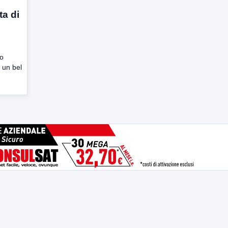
ta di
zo
a un bel