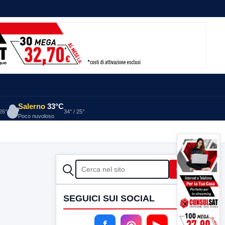
Salerno
33°C
 26°
34° / 25°
Poco nuvoloso
CERCA
Cerca
SEGUICI SUI SOCIAL
f
◎
▶