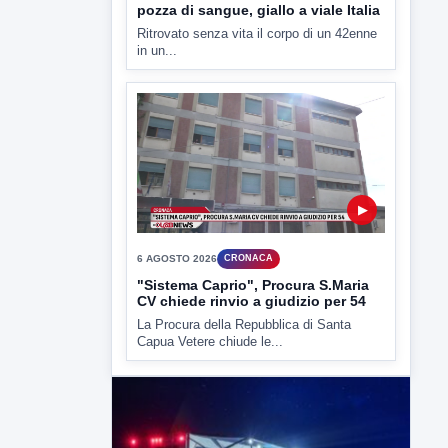
LabNews del 6 agosto 2026
In studio Enzo colarusso
▶
6 AGOSTO 2026
CRONACA
Trovato in casa 42enne in una
pozza di sangue, giallo a viale Italia
Ritrovato senza vita il corpo di un 42enne
in un...