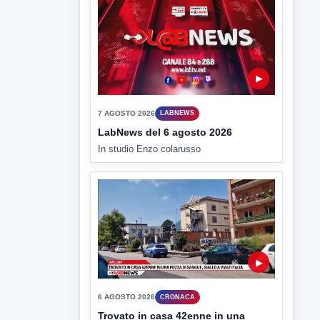
▶
7 AGOSTO 2026
CRONACA
Ancora tensione nel carcere: due
agenti feriti dopo nuove
aggressioni
Nuove giornate di tensioni nel carcere di
Benevento. Due detenuti...
▶
7 AGOSTO 2026
LABNEWS