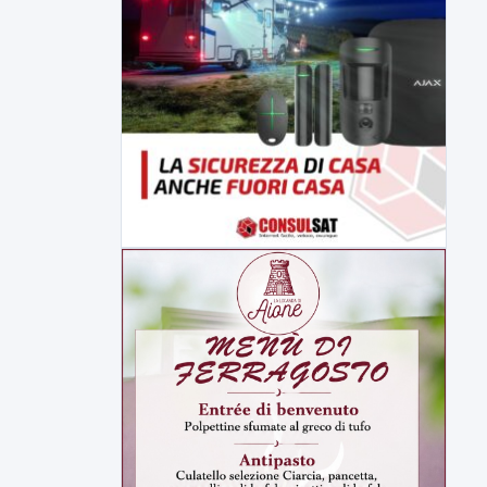
▶
6 AGOSTO 2026
CRONACA
"Sistema Caprio", Procura S.Maria
CV chiede rinvio a giudizio per 54
La Procura della Repubblica di Santa
Capua Vetere chiude le...