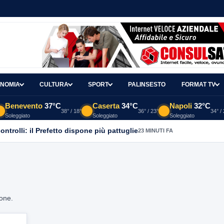
NOMIA
CULTURA
SPORT
PALINSESTO
FORMAT TV
Benevento
37°C
Caserta
34°C
Napoli
32°C
38° / 18°
36° / 23°
34° /
Soleggiato
Soleggiato
Soleggiato
controlli: il Prefetto dispone più pattuglie
23 MINUTI FA
ione.