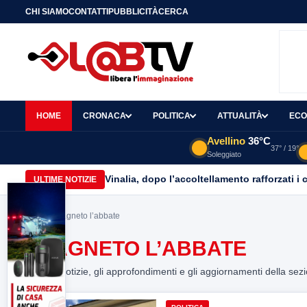
CHI SIAMO
CONTATTI
PUBBLICITÀ
CERCA
HOME
CRONACA
POLITICA
ATTUALITÀ
ECO
Avellino
36°C
37° / 19°
Soleggiato
Vinalia, dopo l’accoltellamento rafforzati i 
ULTIME NOTIZIE
Home
> fragneto l’abbate
FRAGNETO L’ABBATE
Tutte le notizie, gli approfondimenti e gli aggiornamenti della sez