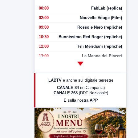
00:00
FabLab (replica)
02:00
Nouvelle Vouge (Film)
09:00
Rosso e Nero (repliche)
10:30
Buonissimo Red Roger (repliche)
12:00
Fili Meridiani (repliche)
13:00
La Mappa dei Piaceri
14:00
LabNews
17:00
LabNews (replica)
LABTV
e anche sul digitale terrestre
18:30
Di Faccia e di Profilo (repliche)
CANALE 84
(in Campania)
CANALE 268
(DDT Nazionale)
19:30
LabNews (Diretta)
E sulla nostra
APP
21:00
Free Sport
23:00
LabNews (replica)