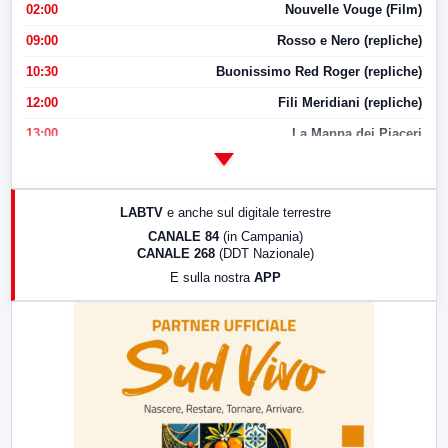
02:00
Nouvelle Vouge (Film)
09:00
Rosso e Nero (repliche)
10:30
Buonissimo Red Roger (repliche)
12:00
Fili Meridiani (repliche)
13:00
La Mappa dei Piaceri
14:00
LabNews
17:00
LabNews (replica)
LABTV
e anche sul digitale terrestre
18:30
Di Faccia e di Profilo (repliche)
CANALE 84
(in Campania)
CANALE 268
(DDT Nazionale)
19:30
LabNews (Diretta)
E sulla nostra
APP
21:00
Free Sport
23:00
LabNews (replica)