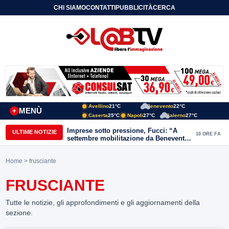
CHI SIAMO
CONTATTI
PUBBLICITÀ
CERCA
Avellino
21°C
Benevento
22°C
MENÙ
+
Caserta
25°C
Napoli
27°C
Salerno
27°C
Imprese sotto pressione, Fucci: “A
ULTIME NOTIZIE
10 ORE FA
settembre mobilitazione da Benevento
e Avellino”
Home
> frusciante
FRUSCIANTE
Tutte le notizie, gli approfondimenti e gli aggiornamenti della
sezione.