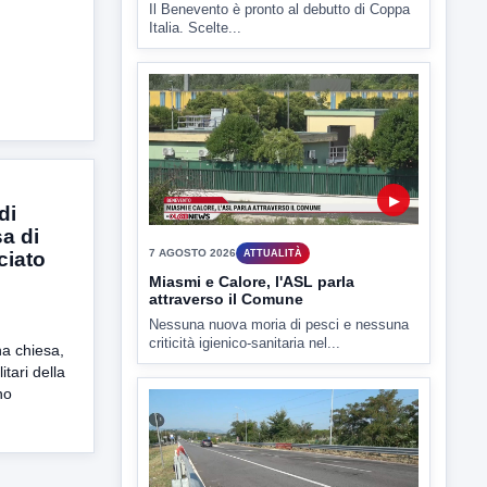
ULTIMI VIDEO
TUTTI I VIDEO
di
▶
a di
ciato
7 AGOSTO 2026
SPORT BENEVENTO
Benevento Calcio: Le scelte di
Floro Flores per il debutto di Coppa
Italia
na chiesa,
Il Benevento è pronto al debutto di Coppa
itari della
Italia. Scelte...
no