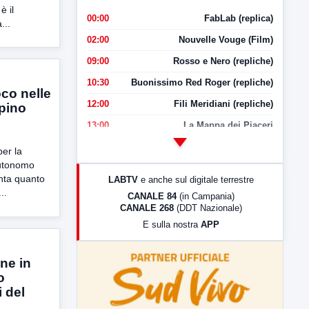
è il
00:00
FabLab (replica)
...
02:00
Nouvelle Vouge (Film)
09:00
Rosso e Nero (repliche)
10:30
Buonissimo Red Roger (repliche)
oco nelle
12:00
Fili Meridiani (repliche)
rpino
13:00
La Mappa dei Piaceri
14:00
LabNews
per la
utonomo
17:00
LabNews (replica)
onta quanto
LABTV
e anche sul digitale terrestre
18:30
Di Faccia e di Profilo (repliche)
..
CANALE 84
(in Campania)
CANALE 268
(DDT Nazionale)
19:30
LabNews (Diretta)
E sulla nostra
APP
21:00
Free Sport
23:00
LabNews (replica)
ne in
o
i del