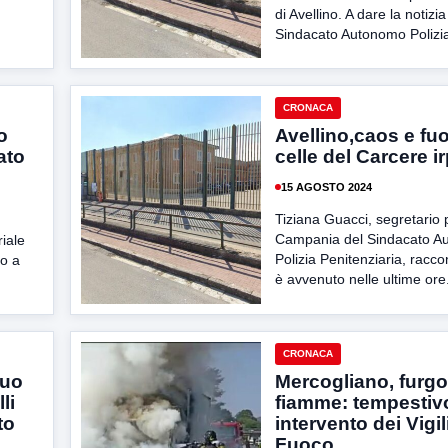
di Avellino. A dare la notizia 
Sindacato Autonomo Polizia
CRONACA
o
Avellino,caos e fu
ato
celle del Carcere i
15 AGOSTO 2024
Tiziana Guacci, segretario 
Campania del Sindacato A
iale
Polizia Penitenziaria, racc
to a
è avvenuto nelle ultime ore.
.
CRONACA
suo
Mercogliano, furgo
li
fiamme: tempestiv
to
intervento dei Vigil
Fuoco