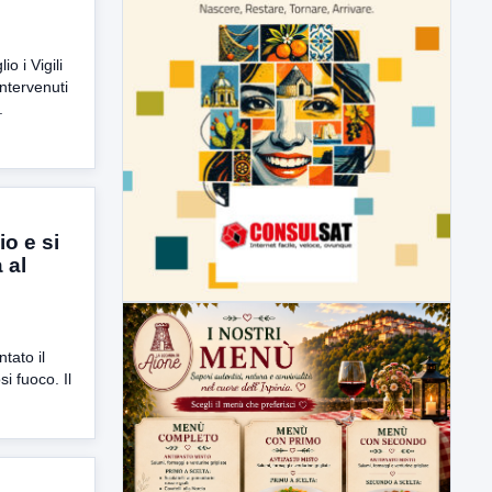
io i Vigili
intervenuti
.
o e si
 al
i
tato il
i fuoco. Il