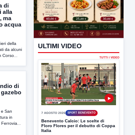
a di
 alla
o, ma
lo acqua
ieri della
ati da alcuni
n Corso...
ndio di
n gazebo
o e San
tura in
 Ferrovia...