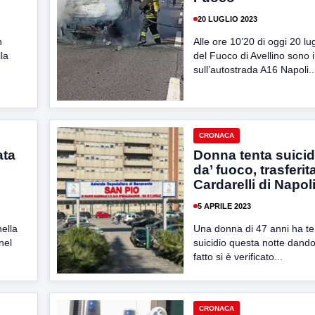
20 LUGLIO 2023
n
Alle ore 10’20 di oggi 20 lugl
la
del Fuoco di Avellino sono 
sull’autostrada A16 Napoli..
CRONACA
ata
Donna tenta suicidi
da’ fuoco, trasferita
Cardarelli di Napol
5 APRILE 2023
nella
Una donna di 47 anni ha ten
nel
suicidio questa notte dandos
fatto si è verificato...
CRONACA