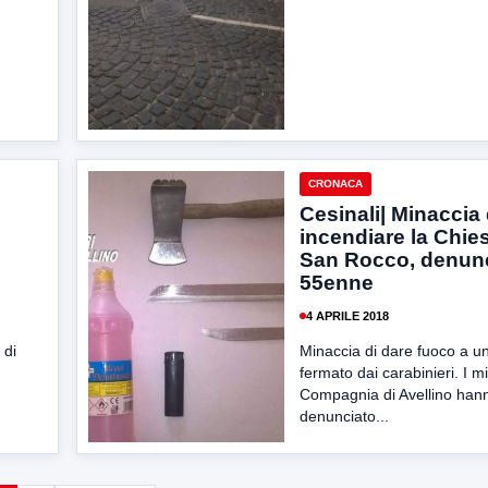
CRONACA
Cesinali| Minaccia 
incendiare la Chies
San Rocco, denun
55enne
4 APRILE 2018
 di
Minaccia di dare fuoco a u
fermato dai carabinieri. I mil
Compagnia di Avellino han
denunciato...