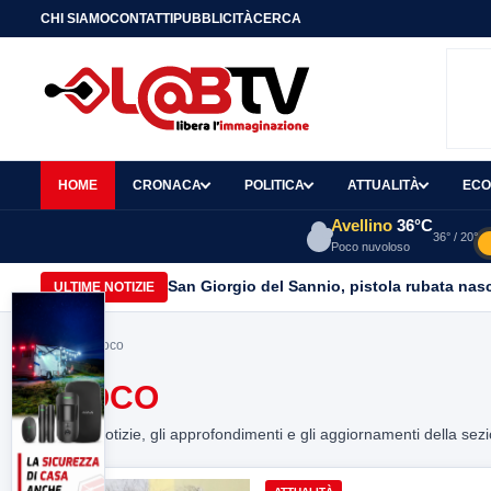
CHI SIAMO
CONTATTI
PUBBLICITÀ
CERCA
HOME
CRONACA
POLITICA
ATTUALITÀ
ECO
Avellino
36°C
36° / 20°
Poco nuvoloso
San Giorgio del Sannio, pistola rubata nasc
ULTIME NOTIZIE
Home
> fuoco
FUOCO
Tutte le notizie, gli approfondimenti e gli aggiornamenti della sez