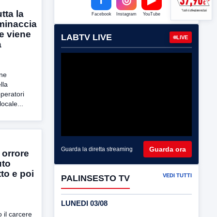
tta la
Facebook
Instagram
YouTube
minaccia
 e viene
LABTV LIVE
LIVE
a
ine
lla
peratori
ocale...
Guarda ora
Guarda la diretta streaming
 orrore
uto
to e poi
VEDI TUTTI
PALINSESTO TV
LUNEDI 03/08
 il carcere