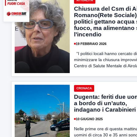
ATTUALITÀ
Chiusura del Csm di Ai
Romano(Rete Sociale) 
politici gettano acqua 
fuoco, ma alimentano 
l’incendio
19 FEBBRAIO 2026
“I politici locali hanno cercato di
minimizzare la chiusura improvvi
Centro di Salute Mentale di Airola
CRONACA
Dugenta: feriti due uo
a bordo di un’auto,
indagano i Carabinieri
10 GIUGNO 2025
Nelle prime ore di questa mattin
uomini di circa 30 e 35 anni son