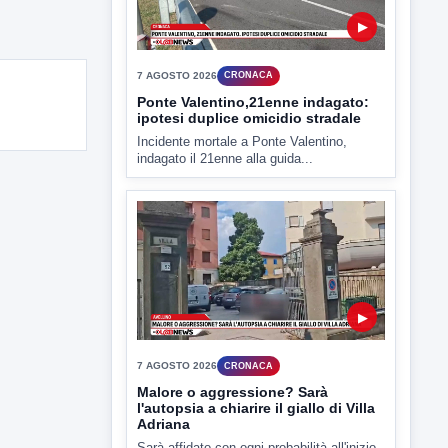
▶
7 AGOSTO 2026
ATTUALITÀ
Miasmi e Calore, l'ASL parla
attraverso il Comune
Nessuna nuova moria di pesci e nessuna
criticità igienico-sanitaria nel...
▶
7 AGOSTO 2026
CRONACA
Ponte Valentino,21enne indagato: