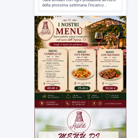
ipotesi duplice omicidio stradale
Incidente mortale a Ponte Valentino,
indagato il 21enne alla guida...
▶
7 AGOSTO 2026
CRONACA
Malore o aggressione? Sarà
l'autopsia a chiarire il giallo di Villa
Adriana
Sarà affidato con ogni probabilità all'inizio
della prossima settimana l'incarico...