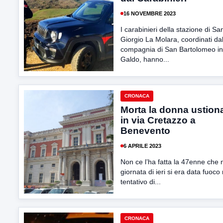
16 NOVEMBRE 2023
I carabinieri della stazione di Sa
Giorgio La Molara, coordinati dal
compagnia di San Bartolomeo in
Galdo, hanno...
CRONACA
Morta la donna ustion
in via Cretazzo a
Benevento
6 APRILE 2023
Non ce l’ha fatta la 47enne che 
giornata di ieri si era data fuoco 
tentativo di...
CRONACA