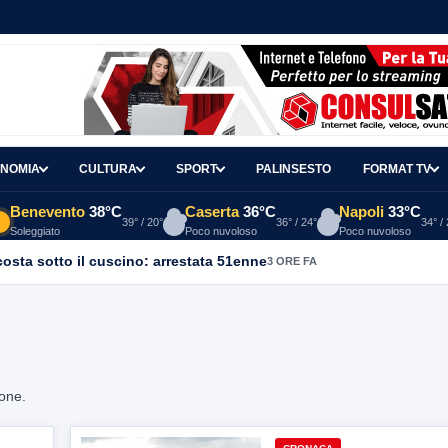
NOMIA
CULTURA
SPORT
PALINSESTO
FORMAT TV
Benevento
38°C
Caserta
36°C
Napoli
33°C
39° / 20°
36° / 24°
34° /
Soleggiato
Poco nuvoloso
Poco nuvoloso
osta sotto il cuscino: arrestata 51enne
3 ORE FA
ione.