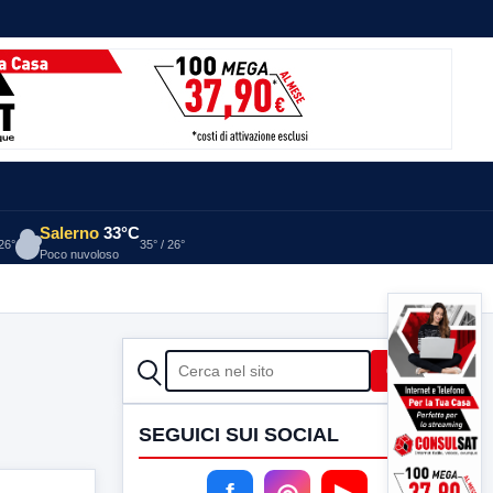
Salerno
33°C
 26°
35° / 26°
Poco nuvoloso
CERCA
Cerca
SEGUICI SUI SOCIAL
f
◎
▶