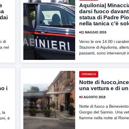
e
Aquilonia| Minacci
na
darsi fuoco davanti
 dai
statua di Padre Pi
nella tanica c’è so
11 MAGGIO 2019
o di
Verso le ore 14.00 i carabin
ta nel
Stazione di Aquilonia, allert
passanti, sono intervenuti i
CRONACA
Notte di fuoco,ince
o i
una vettura e di u
3 AGOSTO 2018
Notte di fuoco a Benevent
Giorgio del Sannio. Una vet
, la
fiamme nella notte al Rione
oni, è