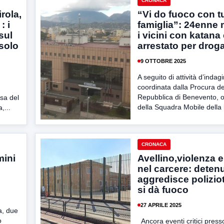
CRONACA
rola,
“Vi do fuoco con tu
: i
famiglia”: 24enne 
sul
i vicini con katana
solo
arrestato per drog
9 OTTOBRE 2025
A seguito di attività d’indag
coordinata dalla Procura de
Repubblica di Benevento, o
sa del
della Squadra Mobile della l
,...
CRONACA
mini
Avellino,violenza e
nel carcere: deten
aggredisce poliziot
si dà fuoco
27 APRILE 2025
a, due
o
Ancora eventi critici presso