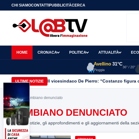
CHI SIAMO
CONTATTI
PUBBLICITÀ
CERCA
HOME
CRONACA
POLITICA
ATTUALITÀ
ECO
Avellino
31°C
36° / 20°
Pioggia
Il vicesindaco De Pierro: “Costanzo figura c
ULTIME NOTIZIE
Home
> gambiano denunciato
GAMBIANO DENUNCIATO
Tutte le notizie, gli approfondimenti e gli aggiornamenti della sez