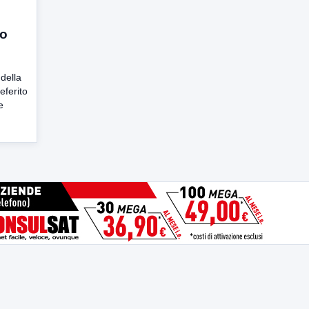
io
della
eferito
e