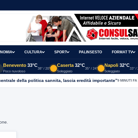
NOMIA
CULTURA
SPORT
PALINSESTO
FORMAT TV
Benevento
33°C
Caserta
32°C
Napoli
32°C
38° / 20°
35° / 24°
33° /
Poco nuvoloso
Soleggiato
Soleggiato
entrale della politica sannita, lascia eredità importante”
9 MINUTI FA
ione.