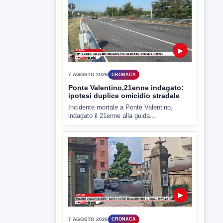
Miasmi e Calore, l'ASL parla
attraverso il Comune
Nessuna nuova moria di pesci e nessuna
criticità igienico-sanitaria nel...
▶
7 AGOSTO 2026
CRONACA
Ponte Valentino,21enne indagato:
ipotesi duplice omicidio stradale
Incidente mortale a Ponte Valentino,
indagato il 21enne alla guida...