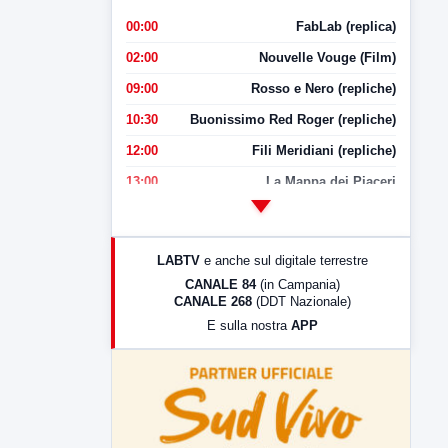
00:00
FabLab (replica)
02:00
Nouvelle Vouge (Film)
09:00
Rosso e Nero (repliche)
10:30
Buonissimo Red Roger (repliche)
12:00
Fili Meridiani (repliche)
13:00
La Mappa dei Piaceri
14:00
LabNews
17:00
LabNews (replica)
LABTV
e anche sul digitale terrestre
18:30
Di Faccia e di Profilo (repliche)
CANALE 84
(in Campania)
CANALE 268
(DDT Nazionale)
19:30
LabNews (Diretta)
E sulla nostra
APP
21:00
Free Sport
23:00
LabNews (replica)