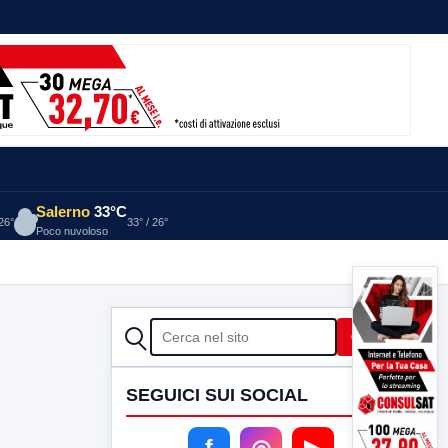
Salerno
33°C
 26°
33° / 26°
Poco nuvoloso
CERCA
Cerca
SEGUICI SUI SOCIAL
f
◎
▶