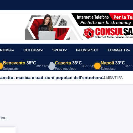
NOMIA
CULTURA
SPORT
PALINSESTO
FORMAT TV
Benevento
38°C
Caserta
36°C
Napoli
33°C
38° / 18°
36° / 23°
34° /
Soleggiato
Poco nuvoloso
Soleggiato
ganetto: musica e tradizioni popolari dell’entroterra
11 MINUTI FA
ione.