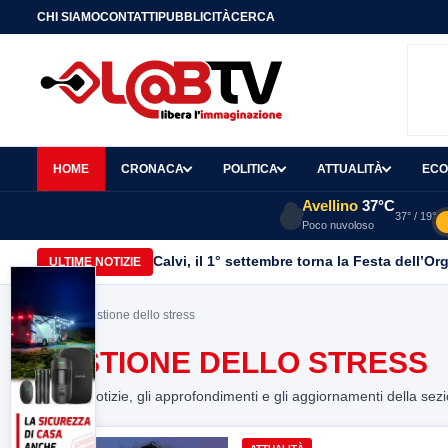
CHI SIAMO
CONTATTI
PUBBLICITÀ
CERCA
HOME
CRONACA
POLITICA
ATTUALITÀ
ECO
Avellino
37°C
37° / 19°
Poco nuvoloso
Calvi, il 1° settembre torna la Festa dell’Or
ULTIME NOTIZIE
Home
> gestione dello stress
GESTIONE DELLO STRESS
Tutte le notizie, gli approfondimenti e gli aggiornamenti della sez