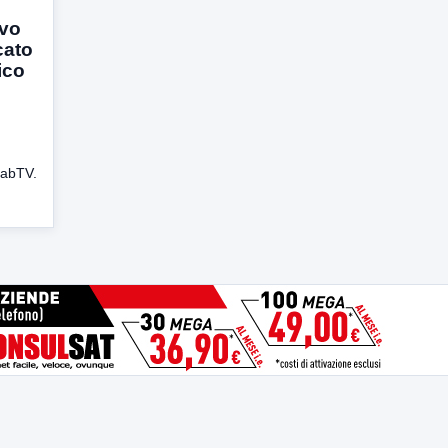
ovo
cato
ico
LabTV.