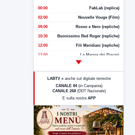
00:00
FabLab (replica)
02:00
Nouvelle Vouge (Film)
09:00
Rosso e Nero (repliche)
10:30
Buonissimo Red Roger (repliche)
12:00
Fili Meridiani (repliche)
13:00
La Mappa dei Piaceri
14:00
LabNews
17:00
LabNews (replica)
LABTV
e anche sul digitale terrestre
18:30
Di Faccia e di Profilo (repliche)
CANALE 84
(in Campania)
CANALE 268
(DDT Nazionale)
19:30
LabNews (Diretta)
E sulla nostra
APP
21:00
Free Sport
23:00
LabNews (replica)