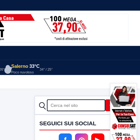
Salerno
33°C
 26°
34° / 25°
Poco nuvoloso
CERCA
Cerca
SEGUICI SUI SOCIAL
f
◎
▶