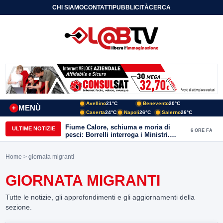
CHI SIAMO
CONTATTI
PUBBLICITÀ
CERCA
Avellino
21°C
Benevento
20°C
MENÙ
+
Caserta
24°C
Napoli
26°C
Salerno
26°C
Fiume Calore, schiuma e moria di
ULTIME NOTIZIE
6 ORE FA
pesci: Borrelli interroga i Ministri.
“Benevento paga l’assenza del
depuratore
Home
> giornata migranti
GIORNATA MIGRANTI
Tutte le notizie, gli approfondimenti e gli aggiornamenti della
sezione.