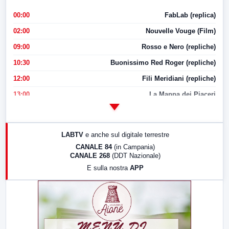
00:00
FabLab (replica)
02:00
Nouvelle Vouge (Film)
09:00
Rosso e Nero (repliche)
10:30
Buonissimo Red Roger (repliche)
12:00
Fili Meridiani (repliche)
13:00
La Mappa dei Piaceri
14:00
LabNews
17:00
LabNews (replica)
LABTV
e anche sul digitale terrestre
18:30
Di Faccia e di Profilo (repliche)
CANALE 84
(in Campania)
CANALE 268
(DDT Nazionale)
19:30
LabNews (Diretta)
E sulla nostra
APP
21:00
Free Sport
23:00
LabNews (replica)