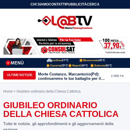
CHI SIAMO
CONTATTI
PUBBLICITÀ
CERCA
Avellino
27°C
Benevento
29°C
MENÙ
+
Caserta
29°C
Napoli
30°C
Salerno
30°C
Morte Costanzo, Marcantonio(Pd):
ULTIME NOTIZIE
2 ORE FA
continueremo le tue battaglie per il
Sannio
Home
> Giubileo ordinario della Chiesa Cattolica
GIUBILEO ORDINARIO
DELLA CHIESA CATTOLICA
Tutte le notizie, gli approfondimenti e gli aggiornamenti della
sezione.