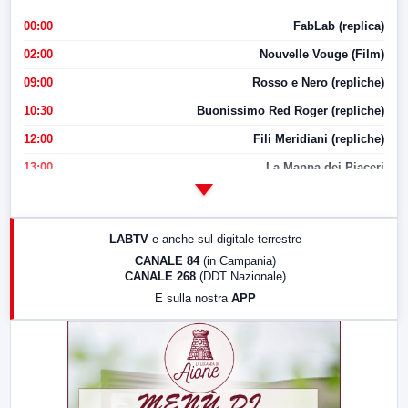
00:00
FabLab (replica)
02:00
Nouvelle Vouge (Film)
09:00
Rosso e Nero (repliche)
10:30
Buonissimo Red Roger (repliche)
12:00
Fili Meridiani (repliche)
13:00
La Mappa dei Piaceri
14:00
LabNews
17:00
LabNews (replica)
LABTV
e anche sul digitale terrestre
18:30
Di Faccia e di Profilo (repliche)
CANALE 84
(in Campania)
CANALE 268
(DDT Nazionale)
19:30
LabNews (Diretta)
E sulla nostra
APP
21:00
Free Sport
23:00
LabNews (replica)