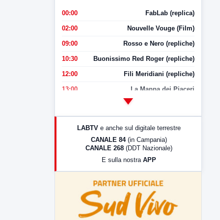
00:00
FabLab (replica)
02:00
Nouvelle Vouge (Film)
09:00
Rosso e Nero (repliche)
10:30
Buonissimo Red Roger (repliche)
12:00
Fili Meridiani (repliche)
13:00
La Mappa dei Piaceri
14:00
LabNews
17:00
LabNews (replica)
LABTV
e anche sul digitale terrestre
18:30
Di Faccia e di Profilo (repliche)
CANALE 84
(in Campania)
CANALE 268
(DDT Nazionale)
19:30
LabNews (Diretta)
E sulla nostra
APP
21:00
Free Sport
23:00
LabNews (replica)