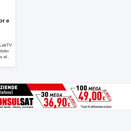
or e
u LabTV
dotto
 al...