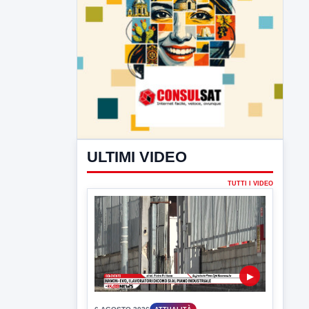
ULTIMI VIDEO
TUTTI I VIDEO
▶
6 AGOSTO 2026
ATTUALITÀ
Hanon- Evo, i lavoratori dicono si al
piano industriale
Sulla vicenda Hanon e il piano industriale