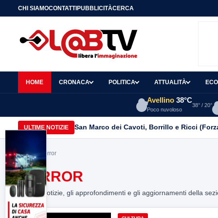
CHI SIAMO
CONTATTI
PUBBLICITÀ
CERCA
HOME
CRONACA
POLITICA
ATTUALITÀ
ECO
Avellino
38°C
38° / 20°
Poco nuvoloso
San Marco dei Cavoti, Borrillo e Ricci (Forza
ULTIME NOTIZIE
Home
> horror
HORROR
Tutte le notizie, gli approfondimenti e gli aggiornamenti della sez