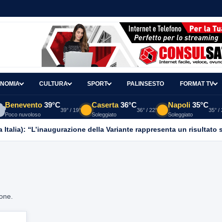
NOMIA
CULTURA
SPORT
PALINSESTO
FORMAT TV
Benevento
39°C
Caserta
36°C
Napoli
35°C
39° / 19°
36° / 22°
35° /
Poco nuvoloso
Soleggiato
Soleggiato
 Italia): “L’inaugurazione della Variante rappresenta un risultato st
ione.