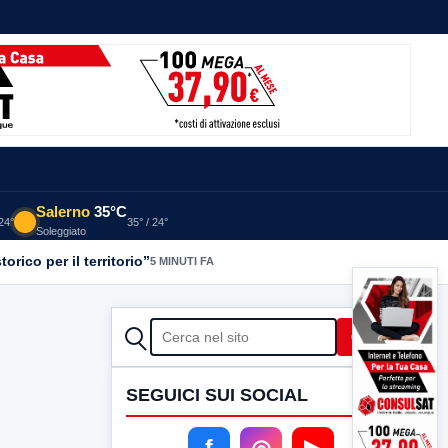
Salerno
35°C
 24°
35° / 24°
Soleggiato
orico per il territorio”
5 MINUTI FA
CERCA
Cerca
SEGUICI SUI SOCIAL
f
◎
▶