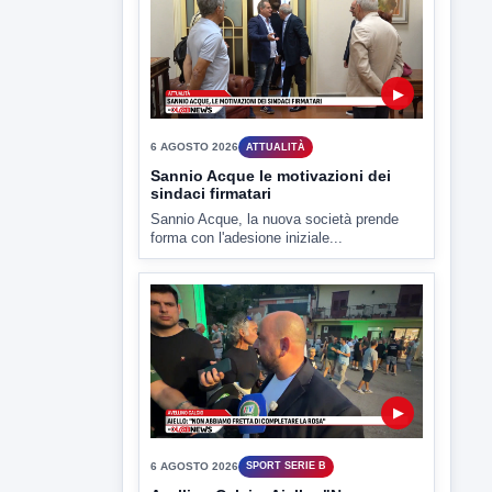
▶
6 AGOSTO 2026
ATTUALITÀ
Sannio Acque le motivazioni dei
sindaci firmatari
Sannio Acque, la nuova società prende
forma con l'adesione iniziale...
▶
6 AGOSTO 2026
SPORT SERIE B
Avellino Calcio. Aiello: "Non
abbiamo fretta di completare la
rosa"
Così il direttore sportivo dei lupi nella