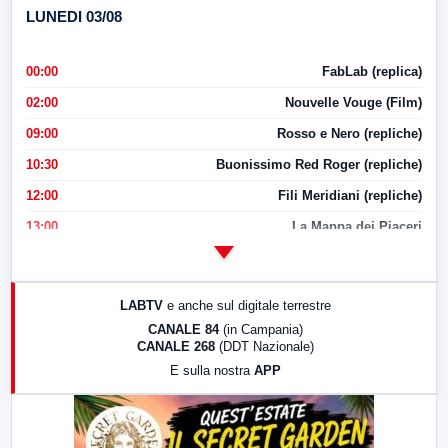
LUNEDI 03/08
00:00
FabLab (replica)
02:00
Nouvelle Vouge (Film)
09:00
Rosso e Nero (repliche)
10:30
Buonissimo Red Roger (repliche)
12:00
Fili Meridiani (repliche)
13:00
La Mappa dei Piaceri
14:00
LabNews
17:00
LabNews (replica)
LABTV
e anche sul digitale terrestre
18:30
Di Faccia e di Profilo (repliche)
CANALE 84
(in Campania)
CANALE 268
(DDT Nazionale)
19:30
LabNews (Diretta)
E sulla nostra
APP
21:00
Free Sport
23:00
LabNews (replica)