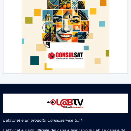
Labtv.net è un prodotto Consulservice S.r.l.
Labtv.net è il sito ufficiale del canale televisivo di Lab Tv canale 84