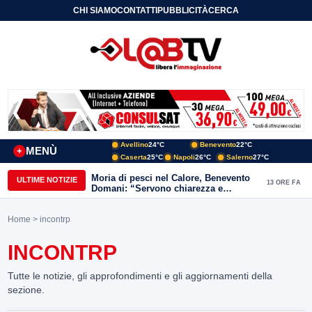
CHI SIAMO
CONTATTI
PUBBLICITÀ
CERCA
Avellino
24°C
Benevento
22°C
MENÙ
+
Caserta
25°C
Napoli
26°C
Salerno
27°C
Moria di pesci nel Calore, Benevento
ULTIME NOTIZIE
13 ORE FA
Domani: “Servono chiarezza e
approfondimenti sulla gestione
ambientale”
Home
> incontrp
INCONTRP
Tutte le notizie, gli approfondimenti e gli aggiornamenti della
sezione.