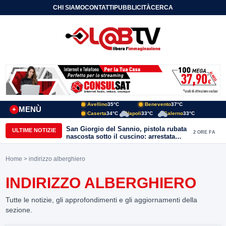
CHI SIAMO
CONTATTI
PUBBLICITÀ
CERCA
Avellino
35°C
Benevento
37°C
MENÙ
+
Caserta
34°C
Napoli
33°C
Salerno
33°C
San Giorgio del Sannio, pistola rubata
ULTIME NOTIZIE
2 ORE FA
nascosta sotto il cuscino: arrestata
51enne
Home
> indirizzo alberghiero
INDIRIZZO ALBERGHIERO
Tutte le notizie, gli approfondimenti e gli aggiornamenti della
sezione.