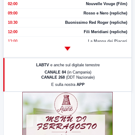
02:00
Nouvelle Vouge (Film)
09:00
Rosso e Nero (repliche)
10:30
Buonissimo Red Roger (repliche)
12:00
Fili Meridiani (repliche)
13:00
La Mappa dei Piaceri
14:00
LabNews
17:00
LabNews (replica)
LABTV
e anche sul digitale terrestre
18:30
Di Faccia e di Profilo (repliche)
CANALE 84
(in Campania)
CANALE 268
(DDT Nazionale)
19:30
LabNews (Diretta)
E sulla nostra
APP
21:00
Free Sport
23:00
LabNews (replica)