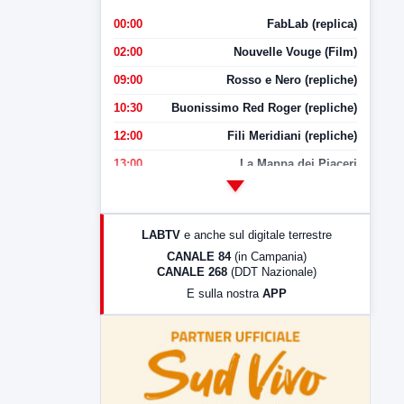
00:00
FabLab (replica)
02:00
Nouvelle Vouge (Film)
09:00
Rosso e Nero (repliche)
10:30
Buonissimo Red Roger (repliche)
12:00
Fili Meridiani (repliche)
13:00
La Mappa dei Piaceri
14:00
LabNews
17:00
LabNews (replica)
LABTV
e anche sul digitale terrestre
18:30
Di Faccia e di Profilo (repliche)
CANALE 84
(in Campania)
CANALE 268
(DDT Nazionale)
19:30
LabNews (Diretta)
E sulla nostra
APP
21:00
Free Sport
23:00
LabNews (replica)