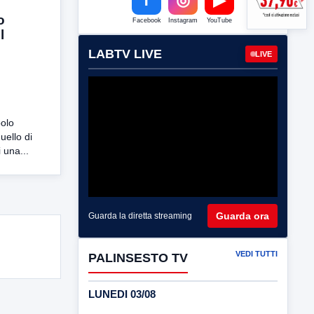
o
Facebook
Instagram
YouTube
l
LABTV LIVE
LIVE
polo
uello di
 una...
Guarda ora
Guarda la diretta streaming
VEDI TUTTI
PALINSESTO TV
LUNEDI 03/08