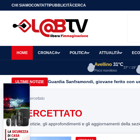
CHI SIAMO
CONTATTI
PUBBLICITÀ
CERCA
HOME
CRONACA
POLITICA
ATTUALITÀ
ECO
Avellino
31°C
37° / 19°
Poco nuvoloso
Guardia Sanframondi, giovane ferito con un 
ULTIME NOTIZIE
Home
> intercettato
INTERCETTATO
Tutte le notizie, gli approfondimenti e gli aggiornamenti della sez