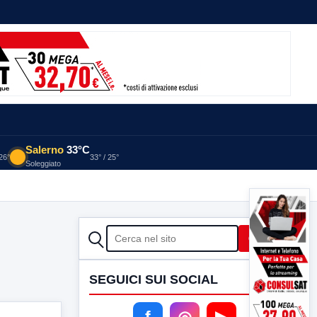
Salerno
33°C
 26°
33° / 25°
Soleggiato
CERCA
Cerca
SEGUICI SUI SOCIAL
f
◎
▶