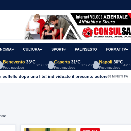
NOMIA
CULTURA
SPORT
PALINSESTO
FORMAT TV
Benevento
33°C
Caserta
31°C
Napoli
30°C
38° / 18°
36° / 23°
33° /
Poco nuvoloso
Poco nuvoloso
Poco nuvoloso
coltello dopo una lite: individuato il presunto autore
38 MINUTI FA
ione.