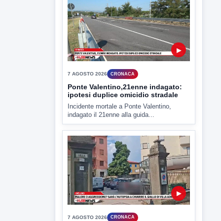
▶
7 AGOSTO 2026
CRONACA
Ponte Valentino,21enne indagato:
ipotesi duplice omicidio stradale
Incidente mortale a Ponte Valentino,
indagato il 21enne alla guida...
▶
7 AGOSTO 2026
CRONACA
Malore o aggressione? Sarà
l'autopsia a chiarire il giallo di Villa
Adriana
Sarà affidato con ogni probabilità all'inizio