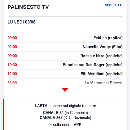
VEDI TUTTI
PALINSESTO TV
LUNEDI 03/08
00:00
FabLab (replica)
02:00
Nouvelle Vouge (Film)
09:00
Rosso e Nero (repliche)
10:30
Buonissimo Red Roger (repliche)
12:00
Fili Meridiani (repliche)
13:00
La Mappa dei Piaceri
14:00
LabNews
17:00
LabNews (replica)
LABTV
e anche sul digitale terrestre
18:30
Di Faccia e di Profilo (repliche)
CANALE 84
(in Campania)
CANALE 268
(DDT Nazionale)
19:30
LabNews (Diretta)
E sulla nostra
APP
21:00
Free Sport