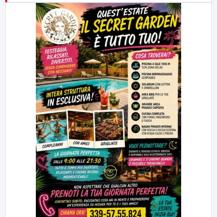
23:00
LabNews (replica)