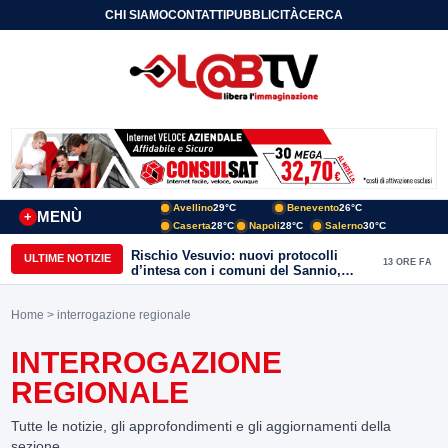
CHI SIAMO
CONTATTI
PUBBLICITÀ
CERCA
Avellino
29°C
Benevento
26°C
MENÙ
+
Caserta
28°C
Napoli
28°C
Salerno
30°C
Rischio Vesuvio: nuovi protocolli
ULTIME NOTIZIE
13 ORE FA
d’intesa con i comuni del Sannio,
firmato il protocollo con Arpaise
Home
> interrogazione regionale
INTERROGAZIONE
REGIONALE
Tutte le notizie, gli approfondimenti e gli aggiornamenti della
sezione.