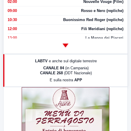
02:00
Nouvelle Vouge (Film)
09:00
Rosso e Nero (repliche)
10:30
Buonissimo Red Roger (repliche)
12:00
Fili Meridiani (repliche)
13:00
La Mappa dei Piaceri
14:00
LabNews
17:00
LabNews (replica)
LABTV
e anche sul digitale terrestre
18:30
Di Faccia e di Profilo (repliche)
CANALE 84
(in Campania)
CANALE 268
(DDT Nazionale)
19:30
LabNews (Diretta)
E sulla nostra
APP
21:00
Free Sport
23:00
LabNews (replica)