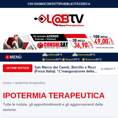
CHI SIAMO
CONTATTI
PUBBLICITÀ
CERCA
Avellino
38°C
Benevento
39°C
MENÙ
+
Caserta
36°C
Napoli
35°C
Salerno
35°C
San Marco dei Cavoti, Borrillo e Ricci
ULTIME NOTIZIE
31 MINUTI FA
(Forza Italia): “L’inaugurazione della
Variante rappresenta un risultato
storico per il territorio”
Home
> ipotermia terapeutica
IPOTERMIA TERAPEUTICA
Tutte le notizie, gli approfondimenti e gli aggiornamenti della
sezione.