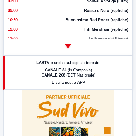
02:00
Nouvelle Vouge (Film)
09:00
Rosso e Nero (repliche)
10:30
Buonissimo Red Roger (repliche)
12:00
Fili Meridiani (repliche)
13:00
La Mappa dei Piaceri
14:00
LabNews
17:00
LabNews (replica)
LABTV
e anche sul digitale terrestre
18:30
Di Faccia e di Profilo (repliche)
CANALE 84
(in Campania)
CANALE 268
(DDT Nazionale)
19:30
LabNews (Diretta)
E sulla nostra
APP
21:00
Free Sport
23:00
LabNews (replica)