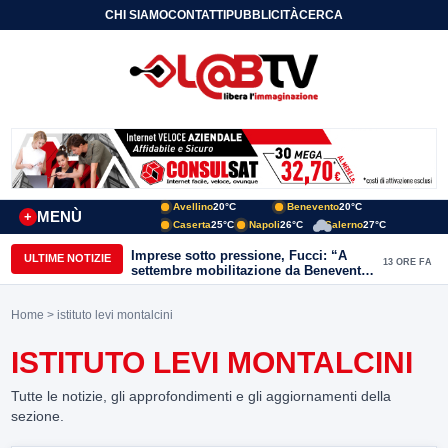
CHI SIAMO
CONTATTI
PUBBLICITÀ
CERCA
Avellino
20°C
Benevento
20°C
MENÙ
+
Caserta
25°C
Napoli
26°C
Salerno
27°C
Imprese sotto pressione, Fucci: “A
ULTIME NOTIZIE
13 ORE FA
settembre mobilitazione da Benevento
e Avellino”
Home
> istituto levi montalcini
ISTITUTO LEVI MONTALCINI
Tutte le notizie, gli approfondimenti e gli aggiornamenti della
sezione.