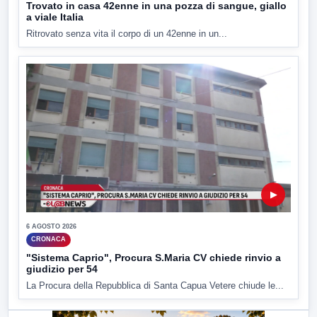
Trovato in casa 42enne in una pozza di sangue, giallo
a viale Italia
Ritrovato senza vita il corpo di un 42enne in un...
▶
6 AGOSTO 2026
CRONACA
"Sistema Caprio", Procura S.Maria CV chiede rinvio a
giudizio per 54
La Procura della Repubblica di Santa Capua Vetere chiude le...