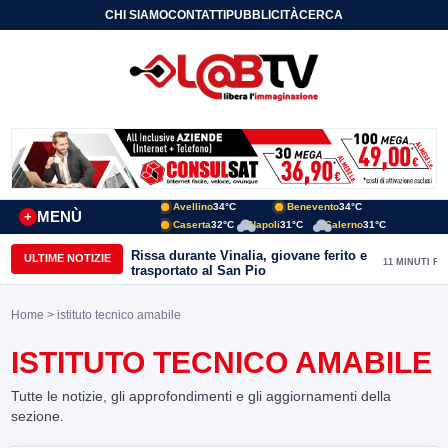
CHI SIAMO
CONTATTI
PUBBLICITÀ
CERCA
Avellino
34°C
Benevento
34°C
MENÙ
+
Caserta
32°C
Napoli
31°C
Salerno
31°C
Rissa durante Vinalia, giovane ferito e
ULTIME NOTIZIE
11 MINUTI FA
trasportato al San Pio
Home
> istituto tecnico amabile
ISTITUTO TECNICO AMABILE
Tutte le notizie, gli approfondimenti e gli aggiornamenti della
sezione.