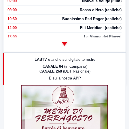
02:00
Nouvelle Vouge (Film)
09:00
Rosso e Nero (repliche)
10:30
Buonissimo Red Roger (repliche)
12:00
Fili Meridiani (repliche)
13:00
La Mappa dei Piaceri
14:00
LabNews
17:00
LabNews (replica)
LABTV
e anche sul digitale terrestre
18:30
Di Faccia e di Profilo (repliche)
CANALE 84
(in Campania)
CANALE 268
(DDT Nazionale)
19:30
LabNews (Diretta)
E sulla nostra
APP
21:00
Free Sport
23:00
LabNews (replica)