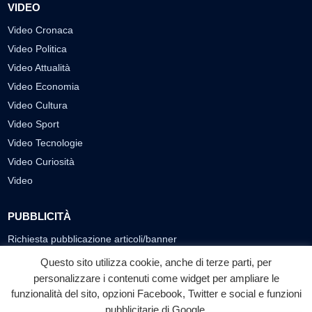
VIDEO
Video Cronaca
Video Politica
Video Attualità
Video Economia
Video Cultura
Video Sport
Video Tecnologie
Video Curiosità
Video
PUBBLICITÀ
Richiesta pubblicazione articoli/banner
Questo sito utilizza cookie, anche di terze parti, per
SEGUICI SUI SOCIAL
personalizzare i contenuti come widget per ampliare le
funzionalità del sito, opzioni Facebook, Twitter e social e funzioni
f
◎
▶
pubblicitarie di Google.