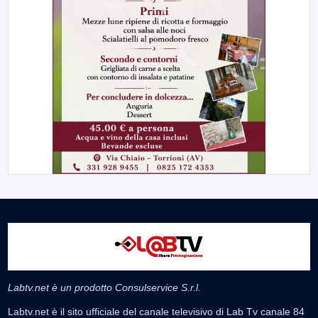
Labtv.net è un prodotto Consulservice S.r.l.
Labtv.net è il sito ufficiale del canale televisivo di Lab Tv canale 84