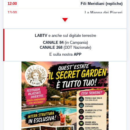
12:00
Fili Meridiani (repliche)
13:00
La Mappa dei Piaceri
14:00
LabNews
17:00
LabNews (replica)
LABTV
e anche sul digitale terrestre
18:30
Di Faccia e di Profilo (repliche)
CANALE 84
(in Campania)
CANALE 268
(DDT Nazionale)
19:30
LabNews (Diretta)
E sulla nostra
APP
21:00
Free Sport
23:00
LabNews (replica)