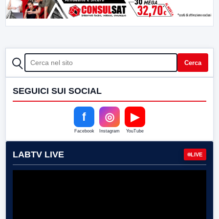
CERCA
Cerca
SEGUICI SUI SOCIAL
f
◎
▶
Facebook
Instagram
YouTube
LABTV LIVE
LIVE