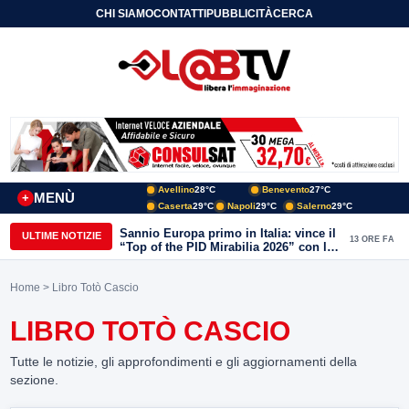
CHI SIAMO
CONTATTI
PUBBLICITÀ
CERCA
Avellino
28°C
Benevento
27°C
MENÙ
+
Caserta
29°C
Napoli
29°C
Salerno
29°C
Sannio Europa primo in Italia: vince il
ULTIME NOTIZIE
13 ORE FA
“Top of the PID Mirabilia 2026” con la
realtà virtuale nei musei del Sannio
Home
> Libro Totò Cascio
LIBRO TOTÒ CASCIO
Tutte le notizie, gli approfondimenti e gli aggiornamenti della
sezione.