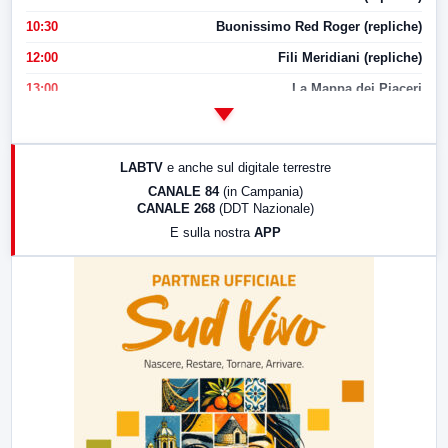
10:30
Buonissimo Red Roger (repliche)
12:00
Fili Meridiani (repliche)
13:00
La Mappa dei Piaceri
14:00
LabNews
17:00
LabNews (replica)
LABTV
e anche sul digitale terrestre
18:30
Di Faccia e di Profilo (repliche)
CANALE 84
(in Campania)
CANALE 268
(DDT Nazionale)
19:30
LabNews (Diretta)
E sulla nostra
APP
21:00
Free Sport
23:00
LabNews (replica)