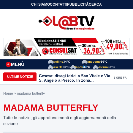
CHI SIAMO
CONTATTI
PUBBLICITÀ
CERCA
Avellino
34°C
Benevento
36°C
MENÙ
+
Caserta
35°C
Napoli
33°C
Salerno
33°C
Gesesa: disagi idrici a San Vitale e Via
ULTIME NOTIZIE
3 ORE FA
S. Angelo a Piesco. In zona
posizionata l’autobotte
Home
> madama butterfly
MADAMA BUTTERFLY
Tutte le notizie, gli approfondimenti e gli aggiornamenti della
sezione.