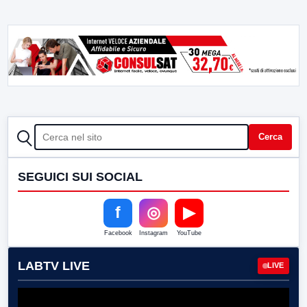
CERCA
Cerca
SEGUICI SUI SOCIAL
f
◎
▶
Facebook
Instagram
YouTube
LABTV LIVE
LIVE