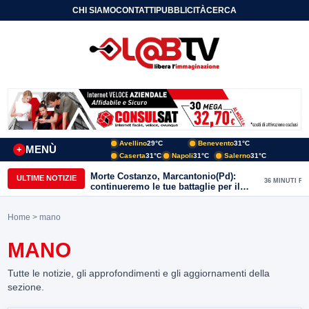
CHI SIAMO
CONTATTI
PUBBLICITÀ
CERCA
Avellino
29°C
Benevento
31°C
MENÙ
+
Caserta
31°C
Napoli
31°C
Salerno
31°C
Morte Costanzo, Marcantonio(Pd):
ULTIME NOTIZIE
36 MINUTI FA
continueremo le tue battaglie per il
Sannio
Home
> mano
MANO
Tutte le notizie, gli approfondimenti e gli aggiornamenti della
sezione.