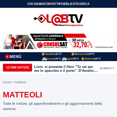
CHI SIAMO
CONTATTI
PUBBLICITÀ
CERCA
Avellino
31°C
Benevento
29°C
MENÙ
+
Caserta
30°C
Napoli
30°C
Salerno
30°C
Lioni, si presenta il libro “Tu sei per
ULTIME NOTIZIE
46 MINUTI FA
me lo specchio e il porto”. D’Amelio:
“Gettiamo un seme d’impegno futuro
per tante e tanti”
Home
> matteoli
MATTEOLI
Tutte le notizie, gli approfondimenti e gli aggiornamenti della
sezione.