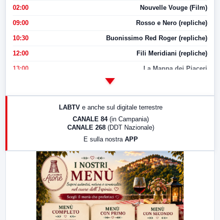
02:00
Nouvelle Vouge (Film)
09:00
Rosso e Nero (repliche)
10:30
Buonissimo Red Roger (repliche)
12:00
Fili Meridiani (repliche)
13:00
La Mappa dei Piaceri
14:00
LabNews
17:00
LabNews (replica)
LABTV
e anche sul digitale terrestre
18:30
Di Faccia e di Profilo (repliche)
CANALE 84
(in Campania)
CANALE 268
(DDT Nazionale)
19:30
LabNews (Diretta)
E sulla nostra
APP
21:00
Free Sport
23:00
LabNews (replica)