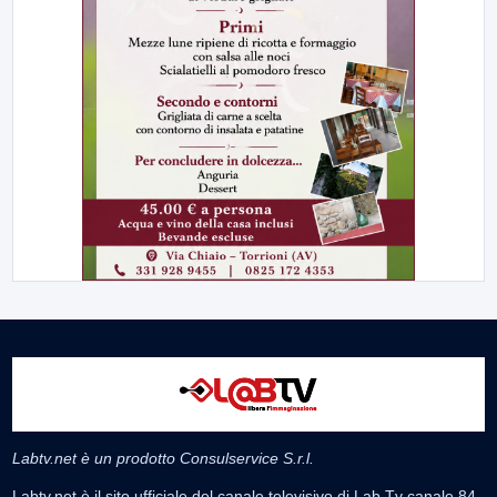
Labtv.net è un prodotto Consulservice S.r.l.
Labtv.net è il sito ufficiale del canale televisivo di Lab Tv canale 84