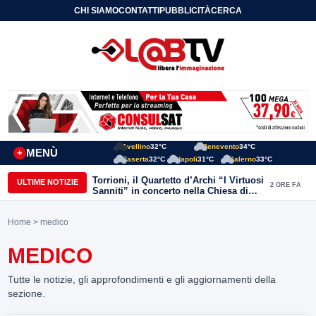
CHI SIAMO
CONTATTI
PUBBLICITÀ
CERCA
Avellino
32°C
Benevento
34°C
MENÙ
+
Caserta
32°C
Napoli
31°C
Salerno
33°C
Torrioni, il Quartetto d’Archi “I Virtuosi
ULTIME NOTIZIE
2 ORE FA
Sanniti” in concerto nella Chiesa di
San Michele Arcangelo
Home
> medico
MEDICO
Tutte le notizie, gli approfondimenti e gli aggiornamenti della
sezione.