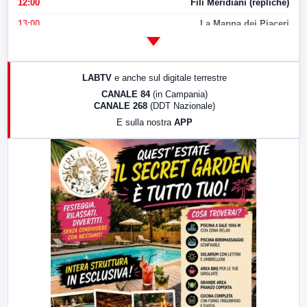
12:00
Fili Meridiani (repliche)
13:00
La Mappa dei Piaceri
14:00
LabNews
17:00
LabNews (replica)
LABTV
e anche sul digitale terrestre
18:30
Di Faccia e di Profilo (repliche)
CANALE 84
(in Campania)
CANALE 268
(DDT Nazionale)
19:30
LabNews (Diretta)
E sulla nostra
APP
21:00
Free Sport
23:00
LabNews (replica)