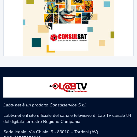
Labtv.net è un prodotto Consulservice S.r.l.
Labtv.net è il sito ufficiale del canale televisivo di Lab Tv canale 84
del digitale terrestre Regione Campania
Sede legale: Via Chiaio, 5 - 83010 – Torrioni (AV)