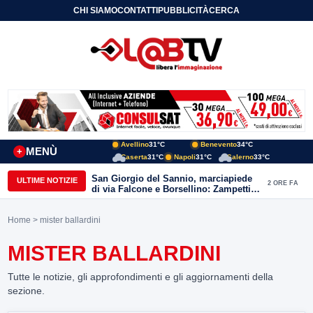
CHI SIAMO
CONTATTI
PUBBLICITÀ
CERCA
Avellino
31°C
Benevento
34°C
MENÙ
+
Caserta
31°C
Napoli
31°C
Salerno
33°C
San Giorgio del Sannio, marciapiede
ULTIME NOTIZIE
2 ORE FA
di via Falcone e Borsellino: Zampetti e
Lombardi replicano alle polemiche
Home
> mister ballardini
MISTER BALLARDINI
Tutte le notizie, gli approfondimenti e gli aggiornamenti della
sezione.