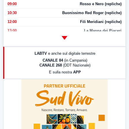
09:00
Rosso e Nero (repliche)
10:30
Buonissimo Red Roger (repliche)
12:00
Fili Meridiani (repliche)
13:00
La Mappa dei Piaceri
14:00
LabNews
17:00
LabNews (replica)
LABTV
e anche sul digitale terrestre
18:30
Di Faccia e di Profilo (repliche)
CANALE 84
(in Campania)
CANALE 268
(DDT Nazionale)
19:30
LabNews (Diretta)
E sulla nostra
APP
21:00
Free Sport
23:00
LabNews (replica)