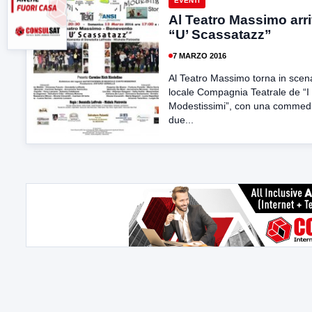
EVENTI
Al Teatro Massimo arr
“U’ Scassatazz”
7 MARZO 2016
Al Teatro Massimo torna in scen
locale Compagnia Teatrale de “I
Modestissimi”, con una commedi
due...