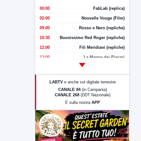
00:00
FabLab (replica)
02:00
Nouvelle Vouge (Film)
09:00
Rosso e Nero (repliche)
10:30
Buonissimo Red Roger (repliche)
12:00
Fili Meridiani (repliche)
13:00
La Mappa dei Piaceri
14:00
LabNews
17:00
LabNews (replica)
LABTV
e anche sul digitale terrestre
18:30
Di Faccia e di Profilo (repliche)
CANALE 84
(in Campania)
CANALE 268
(DDT Nazionale)
19:30
LabNews (Diretta)
E sulla nostra
APP
21:00
Free Sport
23:00
LabNews (replica)