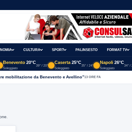
NOMIA
CULTURA
SPORT
PALINSESTO
FORMAT TV
Benevento
20°C
Caserta
25°C
Napoli
26°C
39° / 20°
35° / 24°
34° /
Soleggiato
Soleggiato
Soleggiato
re mobilitazione da Benevento e Avellino”
13 ORE FA
ione.