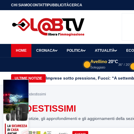
CHI SIAMO
CONTATTI
PUBBLICITÀ
CERCA
HOME
CRONACA
POLITICA
ATTUALITÀ
ECO
Avellino
20°C
36° / 20°
Soleggiato
Imprese sotto pressione, Fucci: “A settemb
ULTIME NOTIZIE
Home
> modestissimi
MODESTISSIMI
Tutte le notizie, gli approfondimenti e gli aggiornamenti della sez