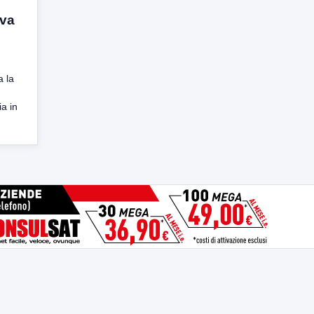
iva
a la
a in