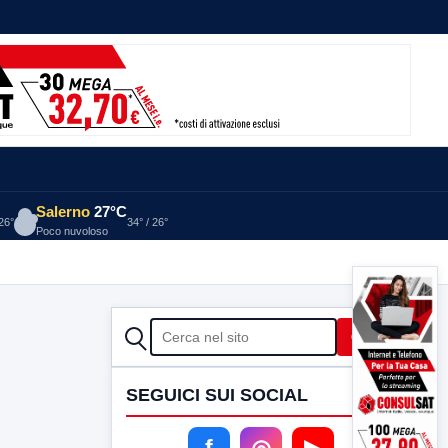
Salerno
27°C
 26°
34° / 26°
Poco nuvoloso
CERCA
Cerca
SEGUICI SUI SOCIAL
f
◎
▶