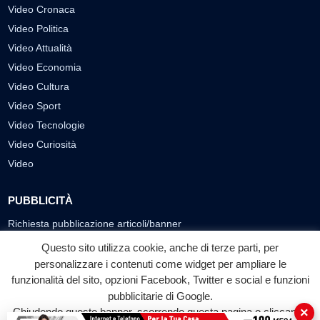
Video Cronaca
Video Politica
Video Attualità
Video Economia
Video Cultura
Video Sport
Video Tecnologie
Video Curiosità
Video
PUBBLICITÀ
Richiesta pubblicazione articoli/banner
Questo sito utilizza cookie, anche di terze parti, per
SEGUICI SUI SOCIAL
personalizzare i contenuti come widget per ampliare le
funzionalità del sito, opzioni Facebook, Twitter e social e funzioni
f
◎
▶
pubblicitarie di Google.
Facebook
Instagram
YouTube
×
Chiudendo questo banner, scorrendo questa pagina o cliccando