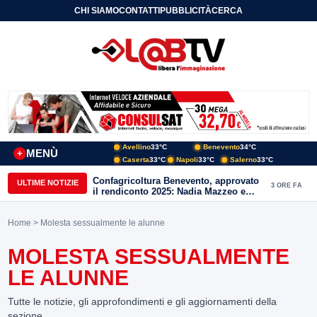
CHI SIAMO
CONTATTI
PUBBLICITÀ
CERCA
Avellino
33°C
Benevento
34°C
MENÙ
+
Caserta
33°C
Napoli
33°C
Salerno
33°C
Confagricoltura Benevento, approvato
ULTIME NOTIZIE
3 ORE FA
il rendiconto 2025: Nadia Mazzeo e
Michele Foschini eletti vicepresidenti
Home
> Molesta sessualmente le alunne
MOLESTA SESSUALMENTE
LE ALUNNE
Tutte le notizie, gli approfondimenti e gli aggiornamenti della
sezione.